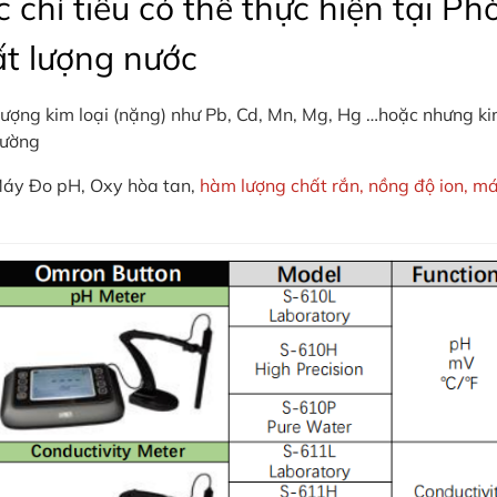
 chỉ tiêu có thể thực hiện tại P
t lượng nước
ượng kim loại (nặng) như Pb, Cd, Mn, Mg, Hg …hoặc nhưng ki
rường
áy Đo pH, Oxy hòa tan,
hàm lượng chất rắn, nồng độ ion, 