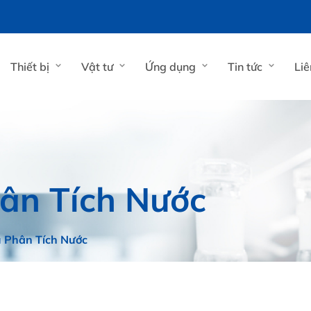
Thiết bị
Vật tư
Ứng dụng
Tin tức
Liê
hân Tích Nước
u Phân Tích Nước