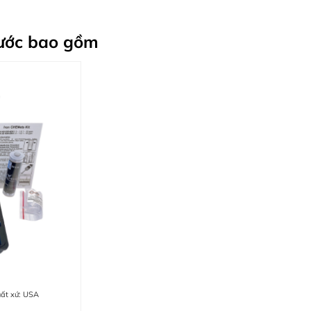
 nước bao gồm
uất xứ: USA