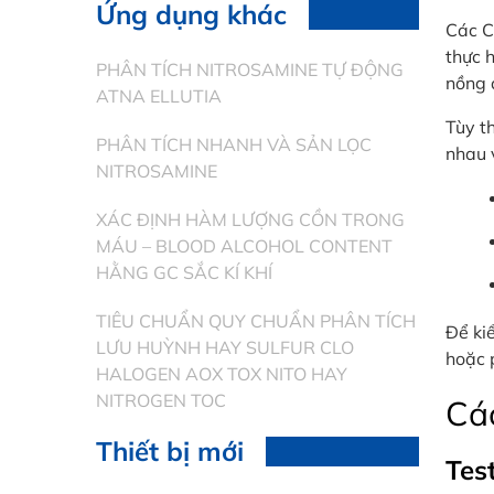
Ứng dụng khác
Các Ch
thực 
PHÂN TÍCH NITROSAMINE TỰ ĐỘNG
nồng 
ATNA ELLUTIA
Tùy t
PHÂN TÍCH NHANH VÀ SẢN LỌC
nhau v
NITROSAMINE
XÁC ĐỊNH HÀM LƯỢNG CỒN TRONG
MÁU – BLOOD ALCOHOL CONTENT
HẰNG GC SẮC KÍ KHÍ
TIÊU CHUẨN QUY CHUẨN PHÂN TÍCH
Để kiể
LƯU HUỲNH HAY SULFUR CLO
hoặc 
HALOGEN AOX TOX NITO HAY
NITROGEN TOC
Các
Thiết bị mới
Tes