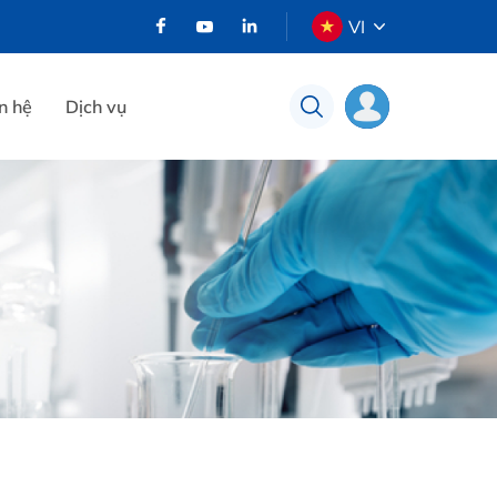
VI
n hệ
Dịch vụ