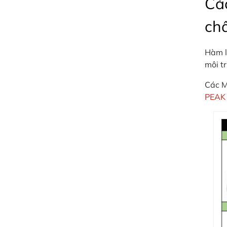
Các
chấ
Hàm l
môi t
Các M
PEAK