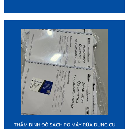
hàng đầu, kiểm soát khắc khe đối với các nhà máy
dược nhằm mục đích nâng cao chất lượng sản
phẩm đầu đế có thế đáp ứng […]
THẨM ĐỊNH ĐỘ SẠCH PQ MÁY RỬA DỤNG CỤ