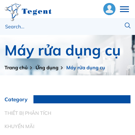
ề
húng
Máy rửa dụng cụ
ôi
hiết
Trang chủ
Ứng dụng
Máy rửa dụng cụ
ị
ật
ư
Category
ng
THIẾT BỊ PHÂN TÍCH
ụng
KHUYẾN MÃI