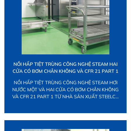
NỒI HẤP TIỆT TRÙNG CÔNG NGHỆ STEAM HAI
CỬA CÓ BƠM CHÂN KHÔNG VÀ CFR 21 PART 1
NỒI HẤP TIỆT TRÙNG CÔNG NGHỆ STEAM HƠI
NƯỚC MỘT VÀ HAI CỬA CÓ BƠM CHÂN KHÔNG
VÀ CFR 21 PART 1 TỪ NHÀ SẢN XUẤT STEELCO
(ITALIA) Giới thiệu Steelco là nhà sản xuất hàng
đầu thế giới về giải pháp rửa và tiệt trùng Sản
xuất theo hệ thống chất lượng ISO 9001 […]