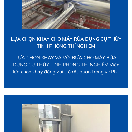
LỰA CHỌN KHAY CHO MÁY RỬA DỤNG CỤ THỦY
TINH PHÒNG THÍ NGHIỆM
LỰA CHỌN KHAY VÀ VÒI RỬA CHO MÁY RỬA
DỤNG CỤ THỦY TINH PHÒNG THÍ NGHIỆM Việc
lựa chọn khay đóng vai trò rất quan trọng vì: Phù
hơp cho từng loại dụng cụ Đảm bảo độ sạch sau
khi rửa Phát huy tối đa ông suất của máy rửa Tiết
kiệm được chi phí […]