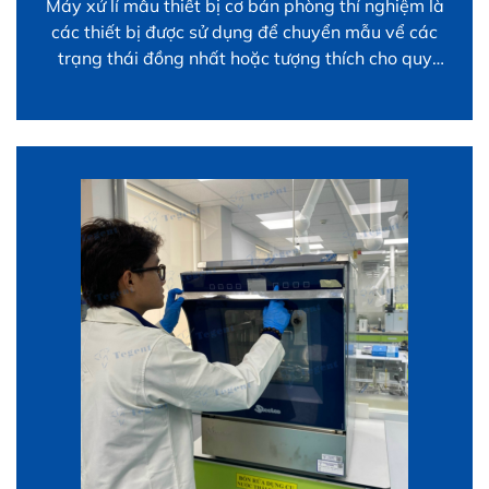
Máy xử lí mẫu thiết bị cơ bản phòng thí nghiệm là
các thiết bị được sử dụng để chuyển mẫu vể các
trạng thái đồng nhất hoặc tượng thích cho quy
trình nghiên cứu tiếp theo như phân tích bằng các
thiết bị phù hợp. Các loại thiết bị này bao gồm:
Máy lắc […]