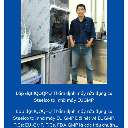
Lắp đặt IQOQPQ Thẩm định máy rửa dụng cụ
Steelco tại nhà máy EUGMP
Lắp đặt IQOQPQ Thẩm định máy rửa dụng cụ
Steelco tại nhà máy EU GMP Đối nét về EUGMP,
PICs: EU-GMP, PICs, FDA GMP là các tiêu chuẩn