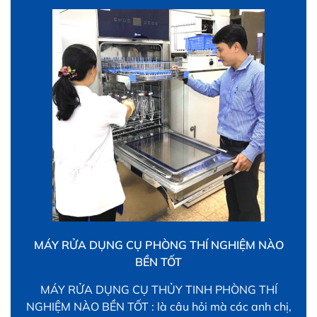
MÁY RỬA DỤNG CỤ PHÒNG THÍ NGHIỆM NÀO
BỀN TỐT
MÁY RỬA DỤNG CỤ THỦY TINH PHÒNG THÍ
NGHIỆM NÀO BỀN TỐT : là câu hỏi mà các anh chị,