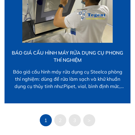
BÁO GIÁ CẤU HÌNH MÁY RỬA DỤNG CỤ PHONG
THÍ NGHIỆM
Báo giá cấu hình máy rửa dụng cụ Steelco phòng
thí nghiệm: dùng để rửa làm sạch và khử khuẩn
dụng cụ thủy tinh như:Pipet, vial, bình định mức,
ống nghiệm, cốc, bình tam giá, bình định mức, đĩa
petri …. liên hệ 0987445016 Lab 500CL báo giá
cấu hình máy rửa và khử trùng […]
1
2
3
>