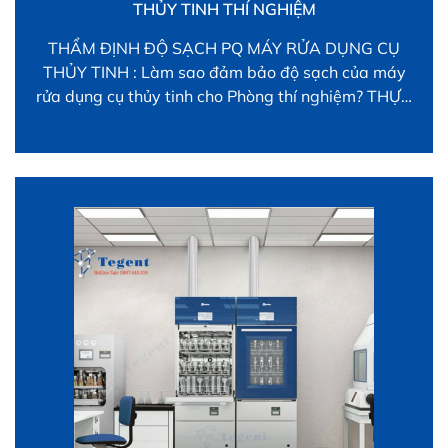
THỦY TINH THÍ NGHIỆM
THẨM ĐỊNH ĐỘ SẠCH PQ MÁY RỬA DỤNG CỤ
THỦY TINH : Làm sao đảm bảo độ sạch của máy
rửa dụng cụ thủy tinh cho Phòng thí nghiệm? THỰC
HIỆN IQ/OQ/PQ Máy rửa thế nào? Khi đã chọn sản
phẩm máy rửa phù hợp, việc đảm bảo dụng cụ đã
rửa sạch có ý […]