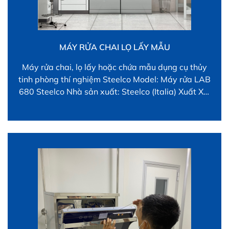
MÁY RỬA CHAI LỌ LẤY MẪU
Máy rửa chai, lọ lấy hoặc chứa mẫu dụng cụ thủy
tinh phòng thí nghiệm Steelco Model: Máy rửa LAB
680 Steelco Nhà sản xuất: Steelco (Italia) Xuất Xứ:
Italia LAB 680 là thiết bị rửa dụng cụ thủy tinh tải
phía trước công suất cao được thiết kế để đáp ứng
nhu cầu […]