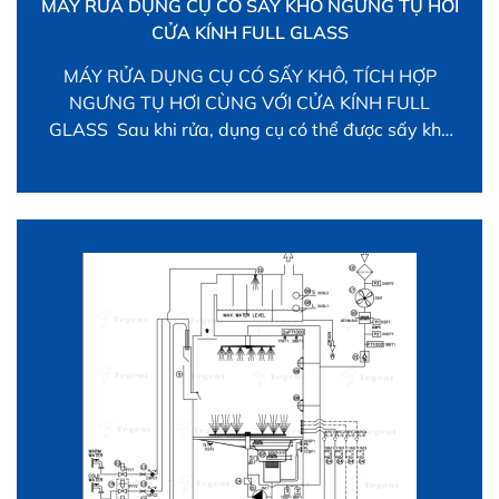
MÁY RỬA DỤNG CỤ CÓ SẤY KHÔ NGƯNG TỤ HƠI
CỬA KÍNH FULL GLASS
MÁY RỬA DỤNG CỤ CÓ SẤY KHÔ, TÍCH HỢP
NGƯNG TỤ HƠI CÙNG VỚI CỬA KÍNH FULL
GLASS Sau khi rửa, dụng cụ có thể được sấy khô
tạo nhiệt độ mong muốn bằng lực sấy cưỡng bức
Dàn Ngưng tụ steam condenser chống thoát hơi
nước rửa ra ngoài. Cửa Full Glass chất lượng […]