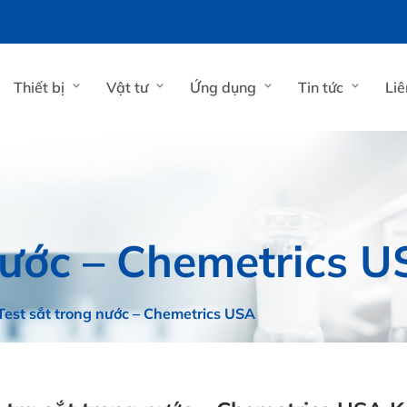
Thiết bị
Vật tư
Ứng dụng
Tin tức
Liê
nước – Chemetrics 
Test sắt trong nước – Chemetrics USA