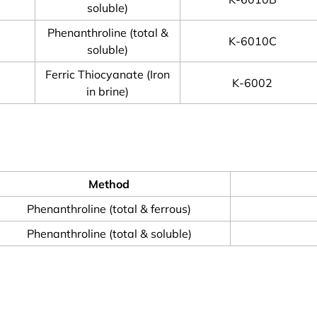
soluble)
Phenanthroline (total &
K-6010C
soluble)
Ferric Thiocyanate (Iron
K-6002
in brine)
Method
Phenanthroline (total & ferrous)
Phenanthroline (total & soluble)