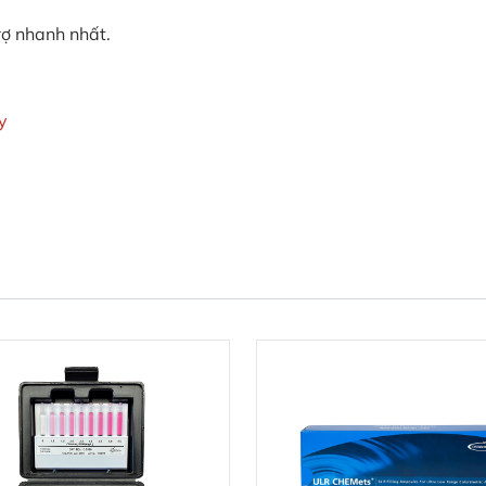
rợ nhanh nhất.
y