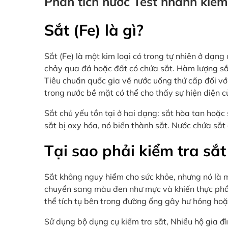
Phân tích nước Test nhanh kiể
Sắt (Fe) là gì?
Sắt (Fe) là một kim loại có trong tự nhiên ở dạng
chảy qua đá hoặc đất có chứa sắt. Hàm lượng sắ
Tiêu chuẩn quốc gia về nước uống thứ cấp đối với
trong nước bề mặt có thể cho thấy sự hiện diện 
Sắt chủ yếu tồn tại ở hai dạng: sắt hòa tan hoặc
sắt bị oxy hóa, nó biến thành sắt. Nước chứa sắt
Tại sao phải kiểm tra sắt
Sắt không nguy hiểm cho sức khỏe, nhưng nó là m
chuyển sang màu đen như mực và khiến thực phẩm 
thể tích tụ bên trong đường ống gây hư hỏng ho
Sử dụng bộ dụng cụ kiểm tra sắt, Nhiều hộ gia đ