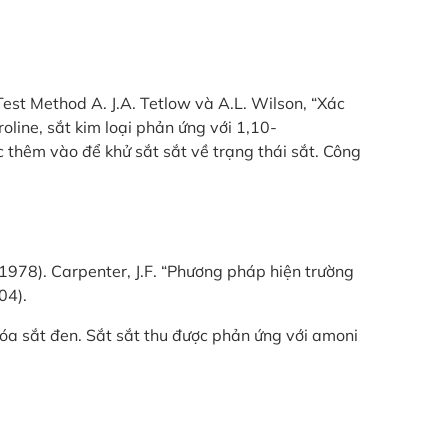
t Method A. J.A. Tetlow và A.L. Wilson, “Xác
oline, sắt kim loại phản ứng với 1,10-
c thêm vào để khử sắt sắt về trạng thái sắt. Công
 (1978). Carpenter, J.F. “Phương pháp hiện trường
04).
óa sắt đen. Sắt sắt thu được phản ứng với amoni