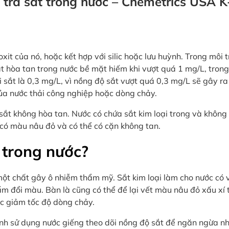
m tra sắt trong nước – Chemetrics USA
 oxit của nó, hoặc kết hợp với silic hoặc lưu huỳnh. Trong môi 
t hòa tan trong nước bề mặt hiếm khi vượt quá 1 mg/L, tron
 sắt là 0,3 mg/L, vì nồng độ sắt vượt quá 0,3 mg/L sẽ gây r
của nước thải công nghiệp hoặc dòng chảy.
 sắt không hòa tan. Nước có chứa sắt kim loại trong và khôn
 có màu nâu đỏ và có thể có cặn không tan.
 trong nước?
ột chất gây ô nhiễm thẩm mỹ. Sắt kim loại làm cho nước có vị
đổi màu. Bàn là cũng có thể để lại vết màu nâu đỏ xấu xí t
ặc giảm tốc độ dòng chảy.
ình sử dụng nước giếng theo dõi nồng độ sắt để ngăn ngừa n