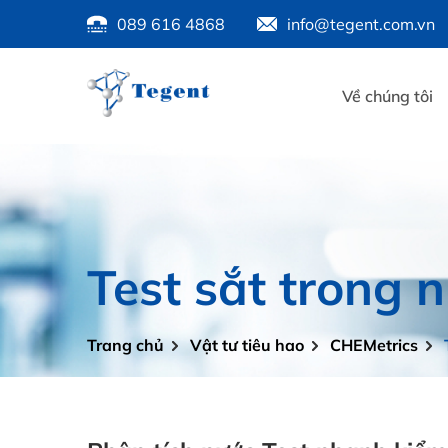
089 616 4868
info@tegent.com.vn
Về chúng tôi
Test sắt trong 
Trang chủ
Vật tư tiêu hao
CHEMetrics