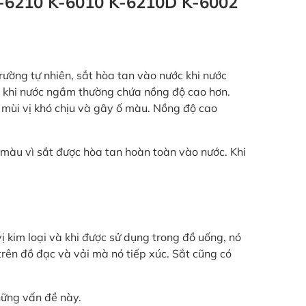
 K-6210 K-6010 K-6210D K-6002
trường tự nhiên, sắt hòa tan vào nước khi nước
g khi nước ngầm thường chứa nồng độ cao hơn.
a mùi vị khó chịu và gây ố màu. Nồng độ cao
g màu vì sắt được hòa tan hoàn toàn vào nước. Khi
 kim loại và khi được sử dụng trong đồ uống, nó
rên đồ đạc và vải mà nó tiếp xúc. Sắt cũng có
hững vấn đề này.