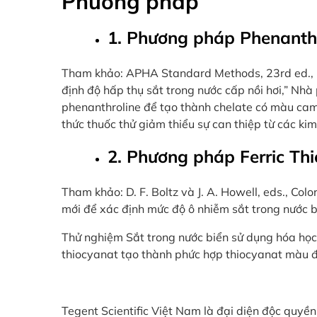
Phương pháp
1. Phương pháp Phenanthr
Tham khảo: APHA Standard Methods, 23rd ed., M
định độ hấp thụ sắt trong nước cấp nồi hơi,” Nhà
phenanthroline để tạo thành chelate có màu cam. 
thức thuốc thử giảm thiểu sự can thiệp từ các ki
2. Phương pháp Ferric Thi
Tham khảo: D. F. Boltz và J. A. Howell, eds., Col
mới để xác định mức độ ô nhiễm sắt trong nước b
Thử nghiệm Sắt trong nước biển sử dụng hóa học 
thiocyanat tạo thành phức hợp thiocyanat màu đỏ
Tegent Scientific Việt Nam là đại diện độc quyề