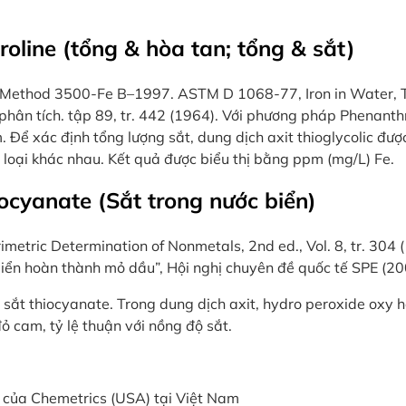
oline (tổng & hòa tan; tổng & sắt)
ethod 3500-Fe B–1997. ASTM D 1068-77, Iron in Water, Tes
 phân tích. tập 89, tr. 442 (1964). Với phương pháp Phenanthr
Để xác định tổng lượng sắt, dung dịch axit thioglycolic đượ
m loại khác nhau. Kết quả được biểu thị bằng ppm (mg/L) Fe.
ocyanate (Sắt trong nước biển)
orimetric Determination of Nonmetals, 2nd ed., Vol. 8, tr. 304
iển hoàn thành mỏ dầu”, Hội nghị chuyên đề quốc tế SPE (20
sắt thiocyanate. Trong dung dịch axit, hydro peroxide oxy h
 cam, tỷ lệ thuận với nồng độ sắt.
n của Chemetrics (USA) tại Việt Nam