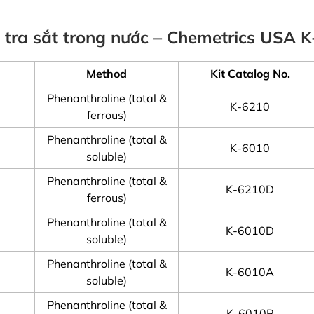
m tra sắt trong nước – Chemetrics USA
Method
Kit Catalog No.
Phenanthroline (total &
K-6210
ferrous)
Phenanthroline (total &
K-6010
soluble)
Phenanthroline (total &
K-6210D
ferrous)
Phenanthroline (total &
K-6010D
soluble)
Phenanthroline (total &
K-6010A
soluble)
Phenanthroline (total &
K-6010B