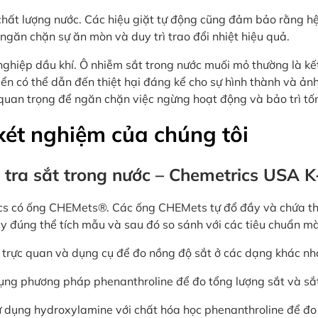
hất lượng nước. Các hiệu giặt tự động cũng đảm bảo rằng hệ
ngăn chặn sự ăn mòn và duy trì trao đổi nhiệt hiệu quả.
ghiệp dầu khí. Ô nhiễm sắt trong nước muối mỏ thường là kết
iển có thể dẫn đến thiệt hại đáng kể cho sự hình thành và ả
t quan trọng để ngăn chặn việc ngừng hoạt động và bảo trì tố
 xét nghiệm của chúng tôi
m tra sắt trong nước – Chemetrics USA
cs có ống CHEMets®. Các ống CHEMets tự đổ đầy và chứa thu
y đúng thể tích mẫu và sau đó so sánh với các tiêu chuẩn mà
 trực quan và dụng cụ để đo nồng độ sắt ở các dạng khác nh
dụng phương pháp phenanthroline để đo tổng lượng sắt và sắ
 dụng hydroxylamine với chất hóa học phenanthroline để đo 