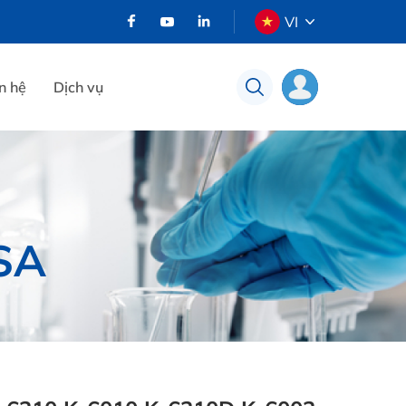
VI
n hệ
Dịch vụ
USA