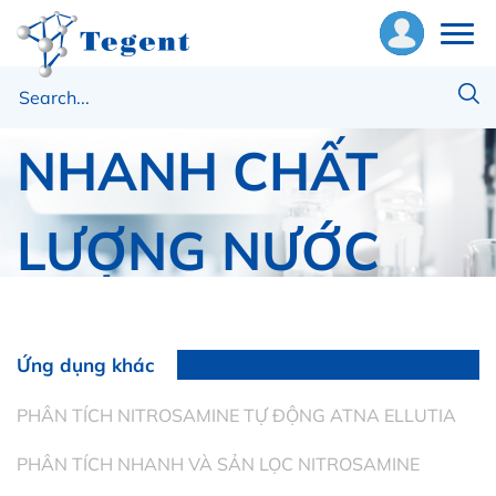
TEST KIT ĐO
ề
húng
NHANH CHẤT
ôi
LƯỢNG NƯỚC
hiết
ị
Trang chủ
Thiết Bị Phân Tích
ật
TEST KIT ĐO NHANH CHẤT LƯỢNG NƯỚC
ư
Ứng dụng khác
ng
PHÂN TÍCH NITROSAMINE TỰ ĐỘNG ATNA ELLUTIA
ụng
PHÂN TÍCH NHANH VÀ SẢN LỌC NITROSAMINE