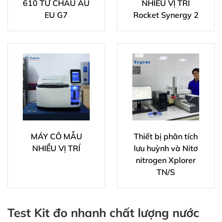
610 TỪ CHÂU ÂU
NHIỀU VỊ TRÍ
EU G7
Rocket Synergy 2
MÁY CÔ MẪU
Thiết bị phân tích
NHIỀU VỊ TRÍ
lưu huỳnh và Nitơ
nitrogen Xplorer
TN/S
Test Kit đo nhanh chất lượng nước