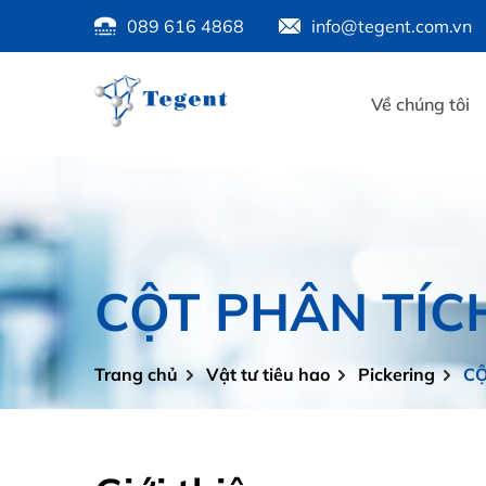
089 616 4868
info@tegent.com.vn
Về chúng tôi
CỘT PHÂN TÍCH
Trang chủ
Vật tư tiêu hao
Pickering
CỘ