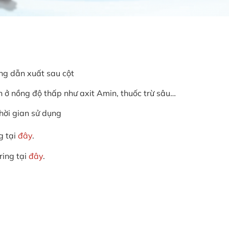
ng dẫn xuất sau cột
 ở nồng độ thấp như axit Amin, thuốc trừ sâu…
ời gian sử dụng
g tại
đây
.
ing tại
đây
.