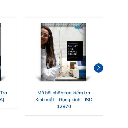
Tra
Mồ hôi nhân tạo kiểm tra
M
A)
Kính mắt – Gọng kính – ISO
B
12870