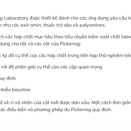
ring Laboratory được thiết kế dành cho các ứng dụng yêu cầu
p như các axit amin, thuốc trừ sâu và polyamines.
ch các hợp chất mục tiêu theo tiêu chuẩn kiểm soát chất lượ
ụng cho tất cả các cột của Pickering:
ắc ký đồ cụ thể của các hợp chất trong hỗn hợp thử nghiệm ti
p với độ phân giải cụ thể của các cặp quan trọng
uy định
nhiễu baseline
 số sê-ri và nhãn của cột mới được dán vào. Một cách đơn giả
ác điều kiện và phương pháp do Pickering quy định.