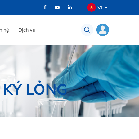
VI
n hệ
Dịch vụ
 KÝ LỎNG