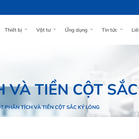
Thiết bị
Vật tư
Ứng dụng
Tin tức
Liê
 VÀ TIỀN CỘT SẮC
T PHÂN TÍCH VÀ TIỀN CỘT SẮC KÝ LỎNG