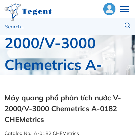
phân tích nước V-
ề
2000/V-3000
húng
ôi
Chemetrics A-
hiết
ị
0182 CHEMetrics
ật
ư
Máy quang phổ phân tích nước V-
Trang chủ
Vật tư tiêu hao
CHEMetrics
2000/V-3000 Chemetrics A-0182
ng
Máy quang phổ phân tích nước V-2000/V-3000
CHEMetrics
Chemetrics A-0182 CHEMetrics
ụng
Catalog No.: A-0182 CHEMetrics