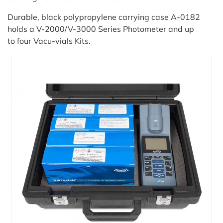
in
ức
Durable, black polypropylene carrying case A-0182
holds a V-2000/V-3000 Series Photometer and up
iên
to four Vacu-vials Kits.
ệ
ịch
ụ