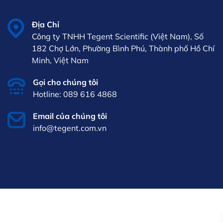
Địa Chỉ
Công ty TNHH Tegent Scientific (Việt Nam), Số
182 Chợ Lớn, Phường Bình Phú, Thành phố Hồ Chí
Minh, Việt Nam
Gọi cho chúng tôi
Hotline: 089 616 4868
Email của chúng tôi
info@tegent.com.vn
VI
iên hệ
089 616
4868