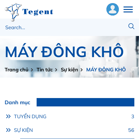
ề
húng
MÁY ĐÔNG KHÔ
ôi
hiết
Trang chủ
Tin tức
Sự kiện
MÁY ĐÔNG KHÔ
ị
ật
ư
Danh mục
ng
TUYỂN DỤNG
3
ụng
SỰ KIỆN
56