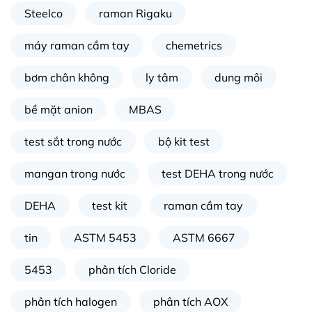
Steelco
raman Rigaku
máy raman cầm tay
chemetrics
bơm chân không
ly tâm
dung môi
bề mặt anion
MBAS
test sắt trong nước
bộ kit test
mangan trong nước
test DEHA trong nước
DEHA
test kit
raman cầm tay
tin
ASTM 5453
ASTM 6667
5453
phân tích Cloride
phân tích halogen
phân tích AOX