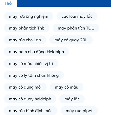
in
Thẻ
ức
máy rửa ống nghiệm
các loại máy lắc
iên
ệ
máy phân tích Tnb
máy phân tích TOC
máy rửa cho Lab
máy cô quay 20L
ịch
ụ
máy bơm nhu động Heidolph
máy cô mẫu nhiều vị trí
máy cô ly tâm chân không
máy cô dung môi
máy cô mẫu
máy cô quay heidolph
máy lắc
máy rửa bình định mức
máy rửa pipet