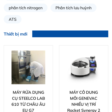
phân tích nitrogen
Phân tích lưu huỳnh
ATS
Thiết bị mới
MÁY RỬA DỤNG
MÁY CÔ DUNG
CỤ STEELCO LAB
MÔI GENEVAC
610 TỪ CHÂU ÂU
NHIỀU VỊ TRÍ
EU G7
Rocket Synergy 2