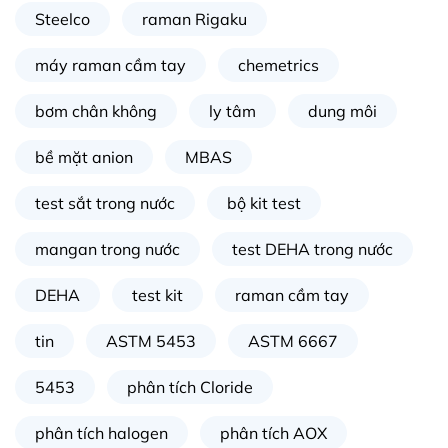
Steelco
raman Rigaku
máy raman cầm tay
chemetrics
bơm chân không
ly tâm
dung môi
bề mặt anion
MBAS
test sắt trong nước
bộ kit test
mangan trong nước
test DEHA trong nước
DEHA
test kit
raman cầm tay
tin
ASTM 5453
ASTM 6667
5453
phân tích Cloride
phân tích halogen
phân tích AOX