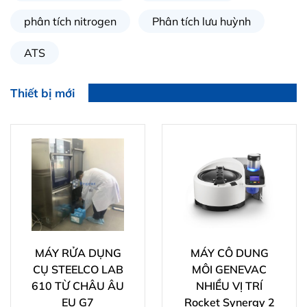
phân tích nitrogen
Phân tích lưu huỳnh
ATS
Thiết bị mới
MÁY RỬA DỤNG
MÁY CÔ DUNG
CỤ STEELCO LAB
MÔI GENEVAC
610 TỪ CHÂU ÂU
NHIỀU VỊ TRÍ
EU G7
Rocket Synergy 2