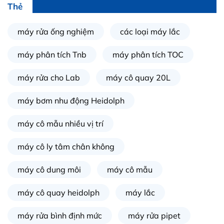
in
Thẻ
ức
máy rửa ống nghiệm
các loại máy lắc
iên
ệ
máy phân tích Tnb
máy phân tích TOC
máy rửa cho Lab
máy cô quay 20L
ịch
ụ
máy bơm nhu động Heidolph
máy cô mẫu nhiều vị trí
máy cô ly tâm chân không
máy cô dung môi
máy cô mẫu
máy cô quay heidolph
máy lắc
máy rửa bình định mức
máy rửa pipet