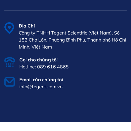
Địa Chỉ
Công ty TNHH Tegent Scientific (Việt Nam), Số
182 Chợ Lớn, Phường Bình Phú, Thành phố Hồ Chí
Minh, Việt Nam
Gọi cho chúng tôi
Hotline: 089 616 4868
Email của chúng tôi
info@tegent.com.vn
VI
iên hệ
089 616
4868