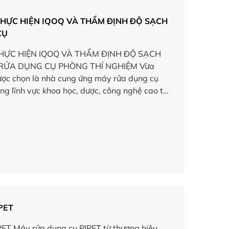
THỰC HIỆN IQOQ VÀ THẨM ĐỊNH ĐỘ SẠCH
CỤ
HỰC HIỆN IQOQ VÀ THẨM ĐỊNH ĐỘ SẠCH
RỬA DỤNG CỤ PHÒNG THÍ NGHIỆM Vừa
ợc chọn là nhà cung ứng máy rửa dụng cụ
ng lĩnh vực khoa học, dược, công nghệ cao từ
]
PET
 Máy rửa dụng cụ PIPET từ thương hiệu