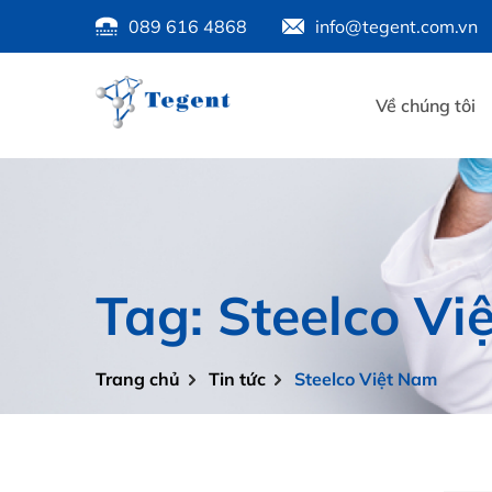
089 616 4868
info@tegent.com.vn
Về chúng tôi
Tag: Steelco Vi
Trang chủ
Tin tức
Steelco Việt Nam