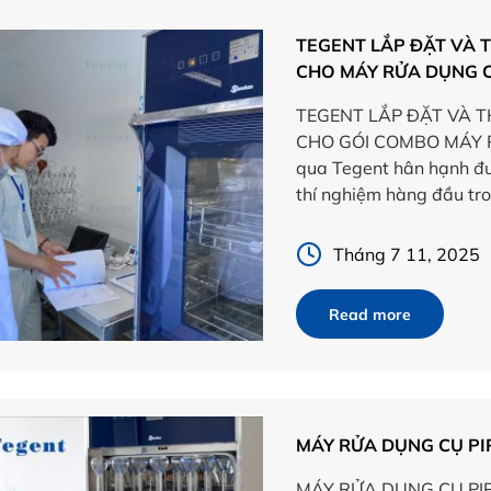
TEGENT LẮP ĐẶT VÀ 
CHO MÁY RỬA DỤNG 
TEGENT LẮP ĐẶT VÀ T
CHO GÓI COMBO MÁY 
qua Tegent hân hạnh đư
thí nghiệm hàng đầu tro
nhà sản xuất Steelco […
Tháng 7 11, 2025
Read more
MÁY RỬA DỤNG CỤ PI
MÁY RỬA DỤNG CỤ PIPET