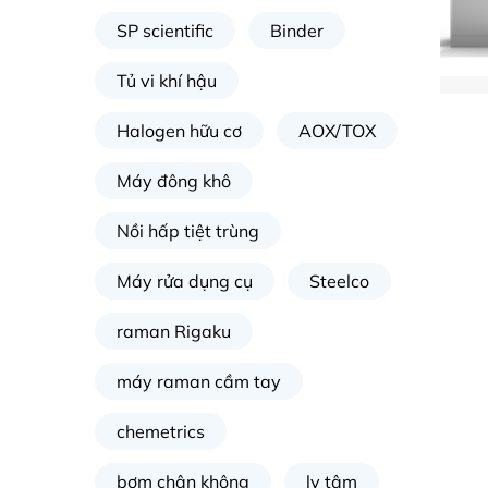
SP scientific
Binder
Tủ vi khí hậu
Halogen hữu cơ
AOX/TOX
Máy đông khô
Nồi hấp tiệt trùng
Máy rửa dụng cụ
Steelco
raman Rigaku
máy raman cầm tay
chemetrics
bơm chân không
ly tâm