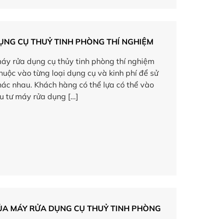
ỤNG CỤ THUỶ TINH PHÒNG THÍ NGHIỆM
áy rửa dụng cụ thủy tinh phòng thí nghiệm
huộc vào từng loại dụng cụ và kinh phí để sử
ác nhau. Khách hàng có thể lựa có thể vào
u tư máy rửa dụng […]
ỦA MÁY RỬA DỤNG CỤ THUỶ TINH PHÒNG