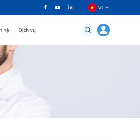
VI
n hệ
Dịch vụ