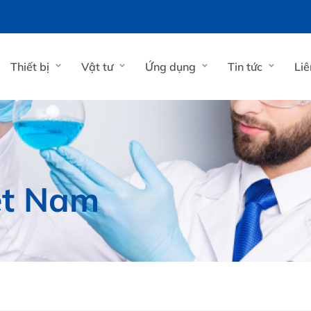
Thiết bị
Vật tư
Ứng dụng
Tin tức
Liê
ệt Nam