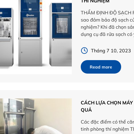
THÍ NGHIỆM
THẨM ĐỊNH ĐỘ SẠCH P
sao đảm bảo độ sạch củ
nghiệm? Khi đã chọn sả
dụng cụ đã rửa sạch có
Tháng 7 10, 2023
Read more
CÁCH LỰA CHỌN MÁY 
QUẢ
Các đặc điểm có thể că
tinh phòng thí nghiệm 