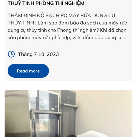
THUỶ TINH PHÒNG THÍ NGHIỆM
THẨM ĐỊNH ĐỘ SẠCH PQ MÁY RỬA DỤNG CỤ
THỦY TINH : Làm sao đảm bảo độ sạch của máy rửa
dụng cụ thủy tinh cho Phòng thí nghiệm? Khi đã chọn
sản phẩm máy rửa phù hợp, việc đảm bảo dụng cụ
đã rửa sạch có ý nghĩa quan trọng. Làm sao đảm bảo
[…]
Tháng 7 10, 2023
Read more