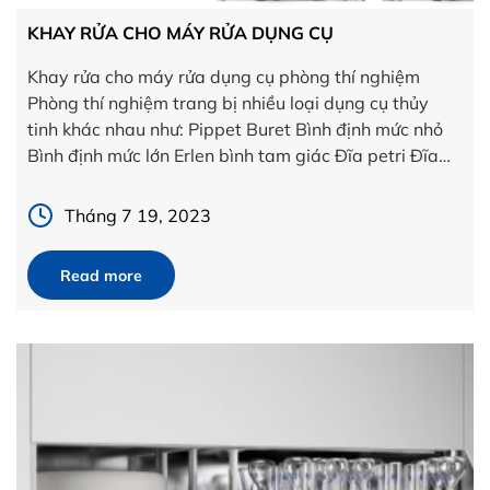
KHAY RỬA CHO MÁY RỬA DỤNG CỤ
Khay rửa cho máy rửa dụng cụ phòng thí nghiệm
Phòng thí nghiệm trang bị nhiều loại dụng cụ thủy
tinh khác nhau như: Pippet Buret Bình định mức nhỏ
Bình định mức lớn Erlen bình tam giác Đĩa petri Đĩa
cân mẫu Chai thủy tinh Chai trung tính Vial Ống
nghiệm ống ly tâm […]
Tháng 7 19, 2023
Read more