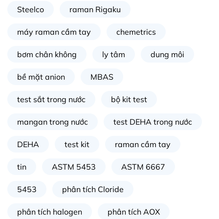
Steelco
raman Rigaku
máy raman cầm tay
chemetrics
bơm chân không
ly tâm
dung môi
bề mặt anion
MBAS
test sắt trong nước
bộ kit test
mangan trong nước
test DEHA trong nước
DEHA
test kit
raman cầm tay
tin
ASTM 5453
ASTM 6667
5453
phân tích Cloride
phân tích halogen
phân tích AOX