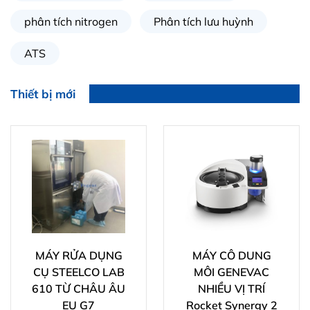
phân tích nitrogen
Phân tích lưu huỳnh
ATS
Thiết bị mới
MÁY RỬA DỤNG
MÁY CÔ DUNG
CỤ STEELCO LAB
MÔI GENEVAC
610 TỪ CHÂU ÂU
NHIỀU VỊ TRÍ
EU G7
Rocket Synergy 2