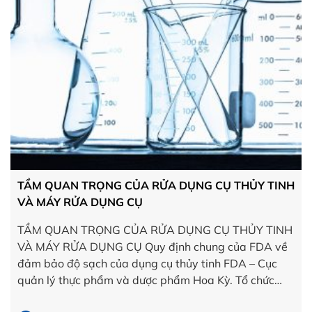
TẦM QUAN TRỌNG CỦA RỬA DỤNG CỤ THỦY TINH
VÀ MÁY RỬA DỤNG CỤ
TẦM QUAN TRỌNG CỦA RỬA DỤNG CỤ THỦY TINH
VÀ MÁY RỬA DỤNG CỤ Quy định chung của FDA về
đảm bảo độ sạch của dụng cụ thủy tinh FDA – Cục
quản lý thực phẩm và dược phẩm Hoa Kỳ. Tổ chức
quy định rửa dụng cụ thủy tinh trước mỗi quy trình thí