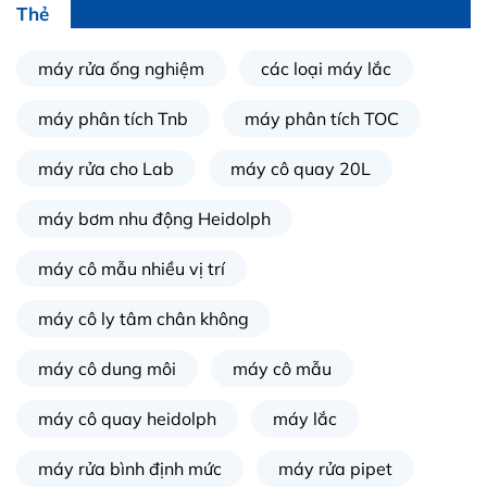
in
Thẻ
ức
máy rửa ống nghiệm
các loại máy lắc
iên
ệ
máy phân tích Tnb
máy phân tích TOC
máy rửa cho Lab
máy cô quay 20L
ịch
ụ
máy bơm nhu động Heidolph
máy cô mẫu nhiều vị trí
máy cô ly tâm chân không
máy cô dung môi
máy cô mẫu
máy cô quay heidolph
máy lắc
máy rửa bình định mức
máy rửa pipet