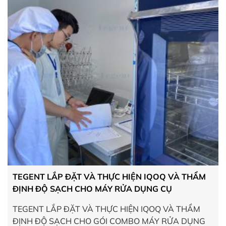
TEGENT LẮP ĐẶT VÀ THỰC HIỆN IQOQ VÀ THẨM
ĐỊNH ĐỘ SẠCH CHO MÁY RỬA DỤNG CỤ
TEGENT LẮP ĐẶT VÀ THỰC HIỆN IQOQ VÀ THẨM
ĐỊNH ĐỘ SẠCH CHO GÓI COMBO MÁY RỬA DỤNG