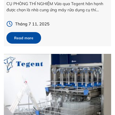
CỤ PHÒNG THÍ NGHIỆM Vừa qua Tegent hân hạnh
được chọn là nhà cung ứng máy rửa dụng cụ thí
nghiệm hàng đầu trong lĩnh vực khoa học, dược, công
nghệ cao từ nhà sản xuất Steelco […]
Tháng 7 11, 2025
Read more