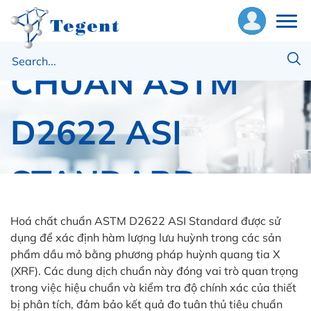
HOÁ CHẤT
ề
CHUẨN ASTM
húng
ôi
D2622 ASI
hiết
ị
STANDARD
ật
ư
Hoá chất chuẩn ASTM D2622 ASI Standard được sử
Trang chủ
Vật tư tiêu hao
ASI Standards
dụng để xác định hàm lượng lưu huỳnh trong các sản
HOÁ CHẤT CHUẨN ASTM D2622 ASI STANDARD
phẩm dầu mỏ bằng phương pháp huỳnh quang tia X
ng
(XRF). Các dung dịch chuẩn này đóng vai trò quan trọng
ụng
trong việc hiệu chuẩn và kiểm tra độ chính xác của thiết
bị phân tích, đảm bảo kết quả đo tuân thủ tiêu chuẩn