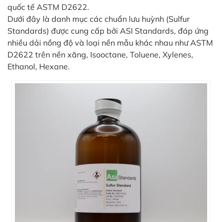
in
quốc tế ASTM D2622.
ức
Dưới đây là danh mục các chuẩn lưu huỳnh (Sulfur
Standards) được cung cấp bởi ASI Standards, đáp ứng
iên
nhiều dải nồng độ và loại nền mẫu khác nhau như ASTM
ệ
D2622 trên nền xăng, Isooctane, Toluene, Xylenes,
Ethanol, Hexane.
ịch
ụ