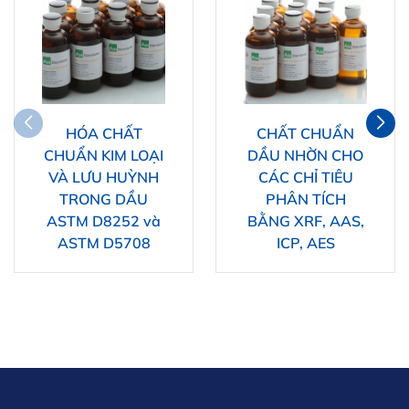
HÓA CHẤT
CHẤT CHUẨN
CHUẨN KIM LOẠI
DẦU NHỜN CHO
VÀ LƯU HUỲNH
CÁC CHỈ TIÊU
TRONG DẦU
PHÂN TÍCH
ASTM D8252 và
BẰNG XRF, AAS,
ASTM D5708
ICP, AES