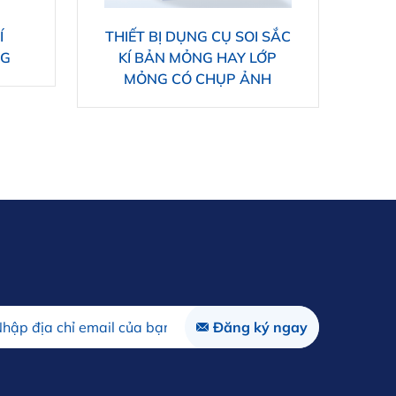
Í
THIẾT BỊ DỤNG CỤ SOI SẮC
Đè
EG
KÍ BẢN MỎNG HAY LỚP
Agi
MỎNG CÓ CHỤP ẢNH
T
Lam