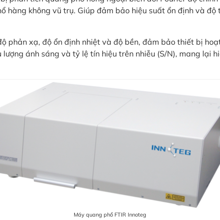
hổ hàng không vũ trụ. Giúp đảm bảo hiệu suất ổn định và độ
phản xạ, độ ổn định nhiệt và độ bền, đảm bảo thiết bị hoạt
ợng ánh sáng và tỷ lệ tín hiệu trên nhiễu (S/N), mang lại hiệ
Máy quang phổ FTIR Innoteg