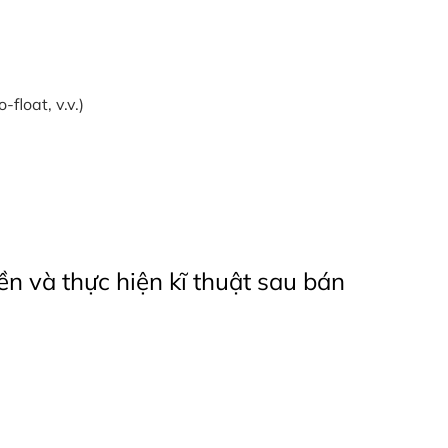
float, v.v.)
n và thực hiện kĩ thuật sau bán