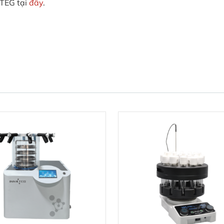
TEG tại
đây
.