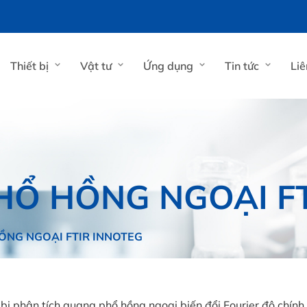
Thiết bị
Vật tư
Ứng dụng
Tin tức
Liê
Ổ HỒNG NGOẠI FT
NG NGOẠI FTIR INNOTEG
bị phân tích quang phổ hồng ngoại biến đổi Fourier độ chính