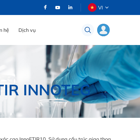
VI
n hệ
Dịch vụ
IR INNOTEG
 xác cao InnoFTIR10. Sử dụng cấu trúc giao thoa