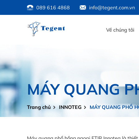
089 616 4868
info@tegent.com.vn
Về chúng tôi
MÁY QUANG PH
Trang chủ
INNOTEG
MÁY QUANG PHỔ HỒ
Máy quang phổ hồng ngoại FTIR Innoteg là thiết 