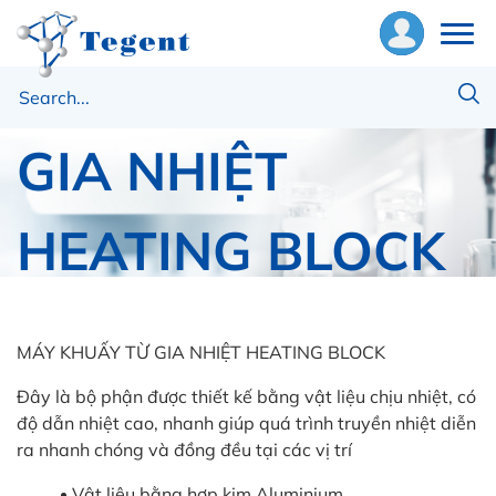
MÁY KHUẤY TỪ
ề
húng
GIA NHIỆT
ôi
HEATING BLOCK
hiết
ị
Trang chủ
INNOTEG
ật
MÁY KHUẤY TỪ GIA NHIỆT HEATING BLOCK
ư
MÁY KHUẤY TỪ GIA NHIỆT HEATING BLOCK
Đây là bộ phận được thiết kế bằng vật liệu chịu nhiệt, có
ng
độ dẫn nhiệt cao, nhanh giúp quá trình truyền nhiệt diễn
ụng
ra nhanh chóng và đồng đều tại các vị trí
Vật liệu bằng hợp kim Aluminium