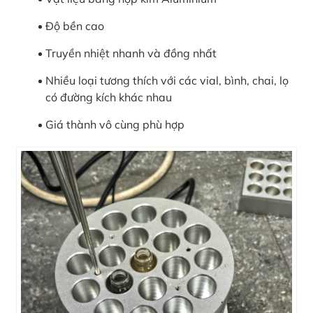
in
ức
Độ bền cao
Truyền nhiệt nhanh và đồng nhất
iên
ệ
Nhiều loại tương thích với các vial, bình, chai, lọ
có đường kích khác nhau
ịch
Giá thành vô cùng phù hợp
ụ