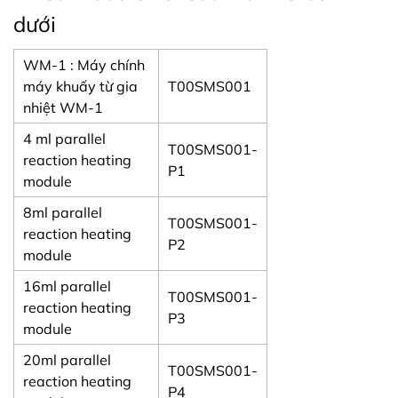
dưới
WM-1 : Máy chính
máy khuấy từ gia
T00SMS001
nhiệt WM-1
4 ml parallel
T00SMS001-
reaction heating
P1
module
8ml parallel
T00SMS001-
reaction heating
P2
module
16ml parallel
T00SMS001-
reaction heating
P3
module
20ml parallel
T00SMS001-
reaction heating
P4