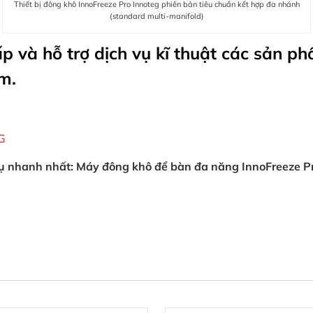
Thiết bị đông khô InnoFreeze Pro Innoteg phiên bản tiêu chuẩn kết hợp đa nhánh
(standard multi-manifold)
p và hỗ trợ dịch vụ kĩ thuật các sản ph
m.
G
 vụ nhanh nhất: Máy đông khô để bàn đa năng InnoFreeze P