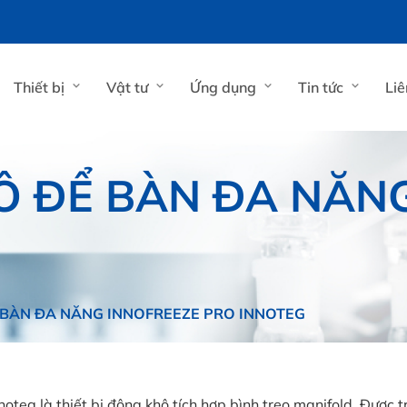
Thiết bị
Vật tư
Ứng dụng
Tin tức
Liê
 ĐỂ BÀN ĐA NĂNG
BÀN ĐA NĂNG INNOFREEZE PRO INNOTEG
eg là thiết bị đông khô tích hợp bình treo manifold. Được tr