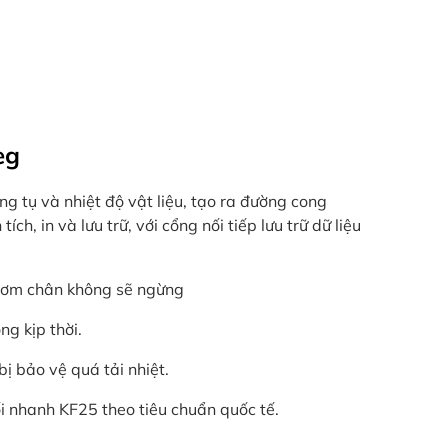
teg
ng tụ và nhiệt độ vật liệu, tạo ra đường cong
ích, in và lưu trữ, với cổng nối tiếp lưu trữ dữ liệu
 bơm chân không sẽ ngừng
g kịp thời.
ị bảo vệ quá tải nhiệt.
i nhanh KF25 theo tiêu chuẩn quốc tế.