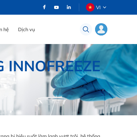
VI
n hệ
Dịch vụ
 INNOFREEZE
ang bị hiệu suất làm lạnh vượt trội, hệ thống