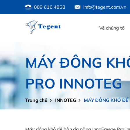
089 616 4868
info@tegent.com.vn
Về chúng tôi
MÁY ĐÔNG KHÔ
PRO INNOTEG
Trang chủ
INNOTEG
MÁY ĐÔNG KHÔ ĐỂ 
Máy đông khô để bàn đa năng InnoFreeze Pro Innot