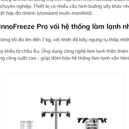
c chuyên nghiệp. Thiết bị có nhiều cấu hình buồng sấy khác n
kết hợp đa nhánh (standard multi-manifold).
noFreeze Pro vói hệ thống làm lạnh nh
băng tối đa lên đến 7 kg, với nhiệt độ bẫy ngưng tụ thấp nhấ
ập khẩu từ châu Âu. Ứng dụng công nghệ làm lạnh thân thiện
ng công suất cao – giúp đảm bảo hệ thống làm lạnh vận hành