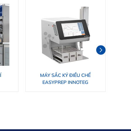
Í
MÁY SẮC KÝ ĐIỀU CHẾ
MÁ
EASYPREP INNOTEG
DI