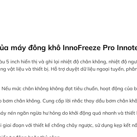
 của máy đông khô InnoFreeze Pro Inno
 5 inch hiển thị và ghi lại nhiệt độ chân không, nhiệt độ ngư
ạng vật liệu và thiết bị. Hỗ trợ duyệt dữ liệu ngoại tuyến, phân t
. Nếu mức chân không không đạt tiêu chuẩn, hoạt động của
ho bơm chân không. Cung cấp lời nhắc thay dầu bơm chân khôn
áy nén ngăn ngừa hư hỏng do khởi động quá nhanh và thiết b
giai đoạn với thiết kế chống chảy ngược, sử dụng kẹp kết nố