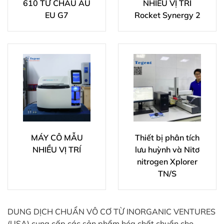
610 TỪ CHÂU ÂU
NHIỀU VỊ TRÍ
EU G7
Rocket Synergy 2
MÁY CÔ MẪU
Thiết bị phân tích
NHIỀU VỊ TRÍ
lưu huỳnh và Nitơ
nitrogen Xplorer
TN/S
DUNG DỊCH CHUẨN VÔ CƠ TỪ INORGANIC VENTURES
(USA) cung cấp các sản phẩm hóa chất chuẩn cho