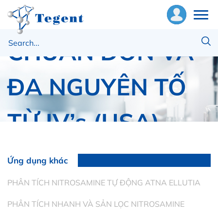
DUNG DỊCH
CHUẨN ĐƠN VÀ
ề
húng
ôi
ĐA NGUYÊN TỐ
hiết
TỪ IV’s (USA)
ị
ật
Trang chủ
Thiết Bị Phân Tích
ư
Ứng dụng khác
DUNG DỊCH CHUẨN ĐƠN VÀ ĐA NGUYÊN TỐ TỪ
IV’s (USA)
ng
PHÂN TÍCH NITROSAMINE TỰ ĐỘNG ATNA ELLUTIA
ụng
PHÂN TÍCH NHANH VÀ SẢN LỌC NITROSAMINE