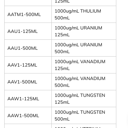
125mL
1000ug/mL THULIUM
AATM1-500ML
500mL
1000ug/mL URANIUM
AAU1-125ML
125mL
1000ug/mL URANIUM
AAU1-500ML
500mL
1000ug/mL VANADIUM
AAV1-125ML
125mL
VI
1000ug/mL VANADIUM
AAV1-500ML
500mL
iên hệ
1000ug/mL TUNGSTEN
AAW1-125ML
089 616
125mL
4868
1000ug/mL TUNGSTEN
AAW1-500ML
500mL
info@tegent.com.vn