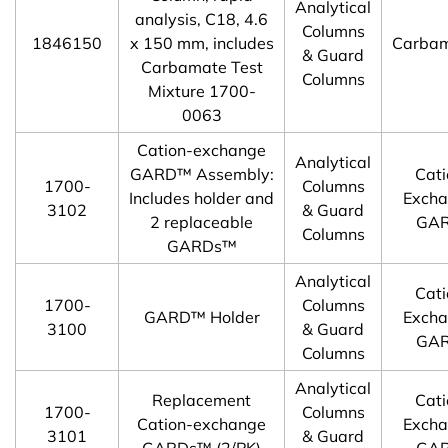
Analytical
analysis, C18, 4.6
Columns
1846150
x 150 mm, includes
Carba
& Guard
Carbamate Test
Columns
Mixture 1700-
0063
Cation-exchange
Analytical
GARD™ Assembly:
Cati
1700-
Columns
Includes holder and
Exch
3102
& Guard
2 replaceable
GA
Columns
GARDs™
Analytical
Cati
1700-
Columns
GARD™ Holder
Exch
3100
& Guard
GA
Columns
Analytical
Replacement
Cati
1700-
Columns
Cation-exchange
Exch
3101
& Guard
GARDs™ (2/PK)
GA