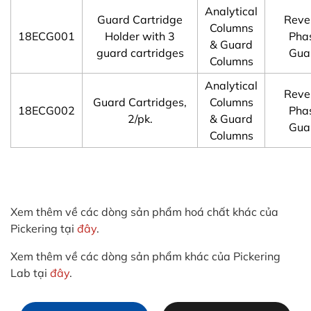
Analytical
Guard Cartridge
Reve
Columns
18ECG001
Holder with 3
Pha
& Guard
guard cartridges
Gua
Columns
Analytical
Reve
Guard Cartridges,
Columns
18ECG002
Pha
2/pk.
& Guard
Gua
Columns
Xem thêm về các dòng sản phẩm hoá chất khác của
Pickering tại
đây
.
Xem thêm về các dòng sản phẩm khác của Pickering
Lab tại
đây
.