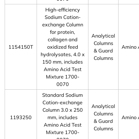
High-efficiency
Sodium Cation-
exchange Column
for protein,
Analytical
collagen and
Columns
1154150T
oxidized feed
Amino 
& Guard
hydrolysates, 4.0 x
Columns
150 mm, includes
Amino Acid Test
Mixture 1700-
0070
Standard Sodium
Cation-exchange
Analytical
Column 3.0 x 250
Columns
1193250
mm, includes
Amino 
& Guard
Amino Acid Test
Columns
Mixture 1700-