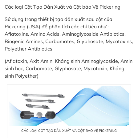
in
Các loại Cột Tạo Dẫn Xuất và Cột bảo Vệ Pickering
ức
Sử dụng trong thiết bị tạo dẫn xuất sau cột của
iên
Pickering (USA) để phân tích các chỉ tiêu như :
ệ
Aflatoxins, Amino Acids, Aminoglycoside Antibiotics,
Biogenic Amines, Carbamates, Glyphosate, Mycotoxins,
Polyether Antibiotics
ịch
ụ
(Aflatoxin, Axit Amin, Kháng sinh Aminoglycoside, Amin
sinh học, Carbamate, Glyphosate, Mycotoxin, Kháng
sinh Polyether)
CÁC LOẠI CỘT TẠO DẪN XUẤT VÀ CỘT BẢO VỆ PICKERING