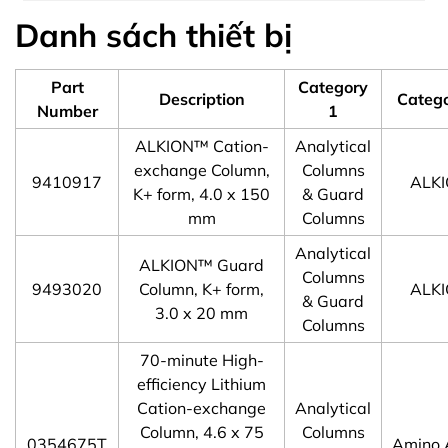
Danh sách thiết bị
Part
Category
Description
Catego
Number
1
ALKION™ Cation-
Analytical
exchange Column,
Columns
9410917
ALK
K+ form, 4.0 x 150
& Guard
mm
Columns
Analytical
ALKION™ Guard
Columns
9493020
Column, K+ form,
ALK
& Guard
3.0 x 20 mm
Columns
70-minute High-
efficiency Lithium
Cation-exchange
Analytical
Column, 4.6 x 75
Columns
0354675T
Amino 