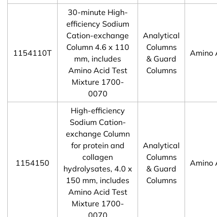
30-minute High-
efficiency Sodium
Cation-exchange
Analytical
Column 4.6 x 110
Columns
1154110T
Amino 
mm, includes
& Guard
Amino Acid Test
Columns
Mixture 1700-
0070
High-efficiency
Sodium Cation-
exchange Column
for protein and
Analytical
collagen
Columns
1154150
Amino 
hydrolysates, 4.0 x
& Guard
150 mm, includes
Columns
Amino Acid Test
Mixture 1700-
0070