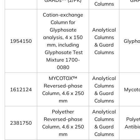
Columns
Cation-exchange
Column for
Glyphosate
Analytical
analysis, 4 x 150
Columns
1954150
Glypho
mm, including
& Guard
Glyphosate Test
Columns
Mixture 1700-
0080
MYCOTOX™
Analytical
Reversed-phase
Columns
1612124
Mycoto
Column, 4.6 x 250
& Guard
mm
Columns
Polyether
Analytical
Reversed-phase
Columns
Polye
2381750
Column, 4.6 x 250
& Guard
Antibi
mm
Columns