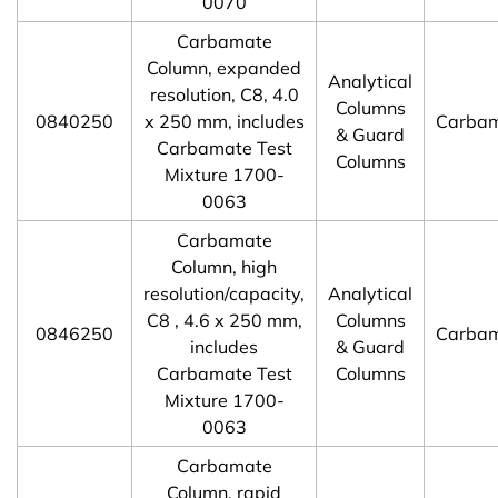
0070
Carbamate
Column, expanded
Analytical
resolution, C8, 4.0
Columns
0840250
x 250 mm, includes
Carba
& Guard
Carbamate Test
Columns
Mixture 1700-
0063
Carbamate
Column, high
resolution/capacity,
Analytical
C8 , 4.6 x 250 mm,
Columns
0846250
Carba
includes
& Guard
Carbamate Test
Columns
Mixture 1700-
0063
Carbamate
Column, rapid