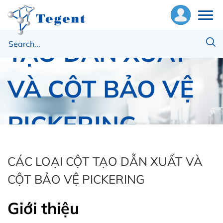
CÁC LOẠI CỘT
TẠO DẪN XUẤT
ề
húng
ôi
VÀ CỘT BẢO VỆ
hiết
PICKERING
ị
ật
Trang chủ
Pickering
ư
CÁC LOẠI CỘT TẠO DẪN XUẤT VÀ
CÁC LOẠI CỘT TẠO DẪN XUẤT VÀ CỘT BẢO VỆ
CỘT BẢO VỆ PICKERING
PICKERING
ng
ụng
Giới thiệu