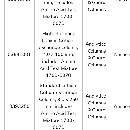
mm, includes
& Guard
Amino Acid Test
Columns
Mixture 1700-
0070
High-efficiency
Lithium Cation-
Analytical
exchange Column,
Columns
0354100T
4.0 x 100 mm,
Amino 
& Guard
includes Amino
Columns
Acid Test Mixture
1700-0070
Standard Lithium
Cation-exchange
Analytical
Column, 3.0 x 250
Columns
0393250
mm, includes
Amino 
& Guard
Amino Acid Test
Columns
Mixture 1700-
0070