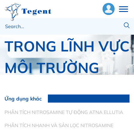
PHÂN TÍCH AOX
ề
húng
TRONG LĨNH VỰC
ôi
MÔI TRƯỜNG
hiết
ị
Trang chủ
Thiết Bị Phân Tích
ật
PHÂN TÍCH AOX TRONG LĨNH VỰC MÔI TRƯỜNG
ư
Ứng dụng khác
ng
PHÂN TÍCH NITROSAMINE TỰ ĐỘNG ATNA ELLUTIA
ụng
PHÂN TÍCH NHANH VÀ SẢN LỌC NITROSAMINE