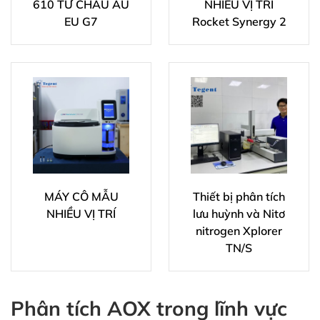
610 TỪ CHÂU ÂU
NHIỀU VỊ TRÍ
EU G7
Rocket Synergy 2
MÁY CÔ MẪU
Thiết bị phân tích
NHIỀU VỊ TRÍ
lưu huỳnh và Nitơ
nitrogen Xplorer
TN/S
Phân tích AOX trong lĩnh vực