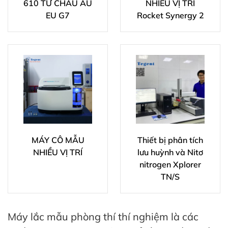
610 TỪ CHÂU ÂU
NHIỀU VỊ TRÍ
EU G7
Rocket Synergy 2
MÁY CÔ MẪU
Thiết bị phân tích
NHIỀU VỊ TRÍ
lưu huỳnh và Nitơ
nitrogen Xplorer
TN/S
Máy lắc mẫu phòng thí thí nghiệm là các