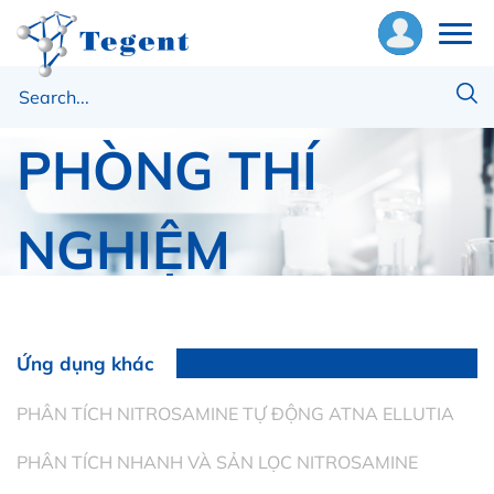
MÁY LẮC MẪU
ề
húng
PHÒNG THÍ
ôi
NGHIỆM
hiết
ị
Trang chủ
Chuẩn bị mẫu
Khuấy trộn
ật
MÁY LẮC MẪU PHÒNG THÍ NGHIỆM
ư
Ứng dụng khác
ng
PHÂN TÍCH NITROSAMINE TỰ ĐỘNG ATNA ELLUTIA
ụng
PHÂN TÍCH NHANH VÀ SẢN LỌC NITROSAMINE