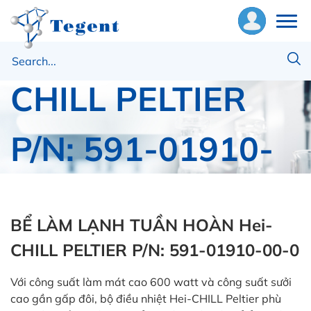
TUẦN HOÀN Hei-
ề
CHILL PELTIER
húng
ôi
P/N: 591-01910-
hiết
ị
00-0
ật
ư
BỂ LÀM LẠNH TUẦN HOÀN Hei-
Trang chủ
Heidolph
CHILL PELTIER P/N: 591-01910-00-0
ng
BỂ LÀM LẠNH TUẦN HOÀN Hei-CHILL PELTIER
P/N: 591-01910-00-0
ụng
Với công suất làm mát cao 600 watt và công suất sưởi
cao gần gấp đôi, bộ điều nhiệt Hei-CHILL Peltier phù