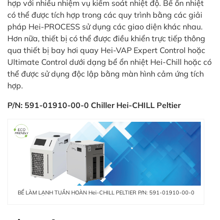
in
hợp với nhiều nhiệm vụ kiểm soát nhiệt độ. Bể ổn nhiệt
ức
có thể được tích hợp trong các quy trình bằng các giải
pháp Hei-PROCESS sử dụng các giao diện khác nhau.
Hơn nữa, thiết bị có thể được điều khiển trực tiếp thông
iên
qua thiết bị bay hơi quay Hei-VAP Expert Control hoặc
ệ
Ultimate Control dưới dạng bể ổn nhiệt Hei-Chill hoặc có
thể được sử dụng độc lập bằng màn hình cảm ứng tích
ịch
hợp.
ụ
P/N: 591-01910-00-0 Chiller Hei-CHILL Peltier
BỂ LÀM LẠNH TUẦN HOÀN Hei-CHILL PELTIER P/N: 591-01910-00-0