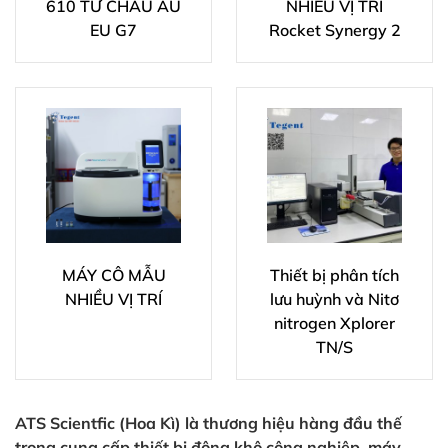
610 TỪ CHÂU ÂU
NHIỀU VỊ TRÍ
EU G7
Rocket Synergy 2
MÁY CÔ MẪU
Thiết bị phân tích
NHIỀU VỊ TRÍ
lưu huỳnh và Nitơ
nitrogen Xplorer
TN/S
ATS Scientfic (Hoa Kì) là thương hiệu hàng đầu thế
trong cung cấp thiết bị đông khô công nghiệp, máy