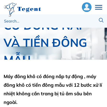
MÁY ĐÔNG KHÔ
CÓ ĐÓNG NẮP
ề
húng
ôi
VÀ TIỀN ĐÔNG
hiết
MẪU
ị
ật
Trang chủ
SP Scientific
ư
Máy đông khô có đóng nắp tự động , máy
MÁY ĐÔNG KHÔ CÓ ĐÓNG NẮP VÀ TIỀN ĐÔNG
đông khô có tiền đông mẫu với 12 bước xử lí
MẪU
ng
nhiệt không cần trang bị tủ âm sâu bên
ụng
ngoài.