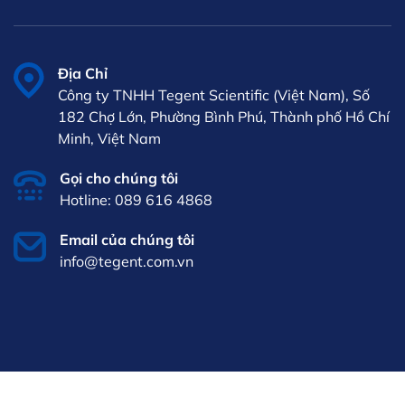
Địa Chỉ
Công ty TNHH Tegent Scientific (Việt Nam), Số
182 Chợ Lớn, Phường Bình Phú, Thành phố Hồ Chí
Minh, Việt Nam
Gọi cho chúng tôi
Hotline: 089 616 4868
Email của chúng tôi
info@tegent.com.vn
VI
iên hệ
089 616
4868