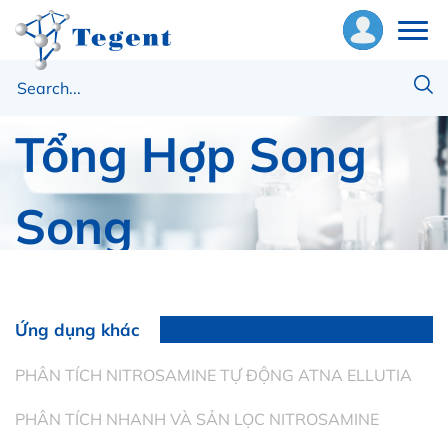
Hệ Phản Ứng
ề
húng
Tổng Hợp Song
ôi
Song
hiết
ị
Trang chủ
Chuẩn bị mẫu
ật
Hệ Phản Ứng Tổng Hợp Song Song
ư
Ứng dụng khác
ng
PHÂN TÍCH NITROSAMINE TỰ ĐỘNG ATNA ELLUTIA
ụng
PHÂN TÍCH NHANH VÀ SẢN LỌC NITROSAMINE