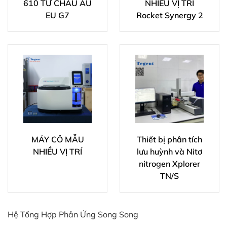
610 TỪ CHÂU ÂU
NHIỀU VỊ TRÍ
EU G7
Rocket Synergy 2
MÁY CÔ MẪU
Thiết bị phân tích
NHIỀU VỊ TRÍ
lưu huỳnh và Nitơ
nitrogen Xplorer
TN/S
Hệ Tổng Hợp Phản Ứng Song Song