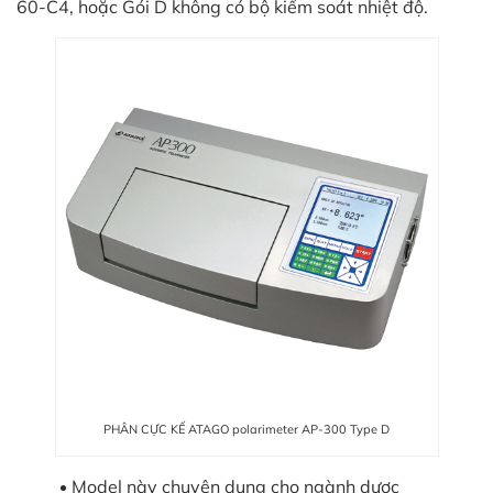
in
60-C4, hoặc Gói D không có bộ kiểm soát nhiệt độ.
ức
iên
ệ
ịch
ụ
PHÂN CỰC KẾ ATAGO polarimeter AP-300 Type D
Model này chuyên dụng cho ngành dược