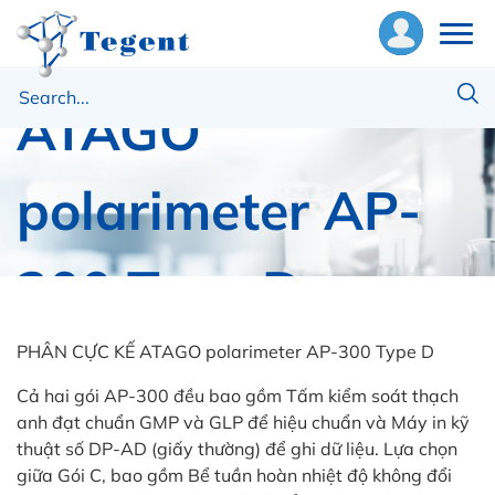
PHÂN CỰC KẾ
ề
ATAGO
húng
ôi
polarimeter AP-
hiết
ị
300 Type D
ật
ư
PHÂN CỰC KẾ ATAGO polarimeter AP-300 Type D
Trang chủ
Thiết bị khác
PHÂN CỰC KẾ ATAGO polarimeter AP-300 Type D
Cả hai gói AP-300 đều bao gồm Tấm kiểm soát thạch
ng
anh đạt chuẩn GMP và GLP để hiệu chuẩn và Máy in kỹ
ụng
thuật số DP-AD (giấy thường) để ghi dữ liệu. Lựa chọn
giữa Gói C, bao gồm Bể tuần hoàn nhiệt độ không đổi