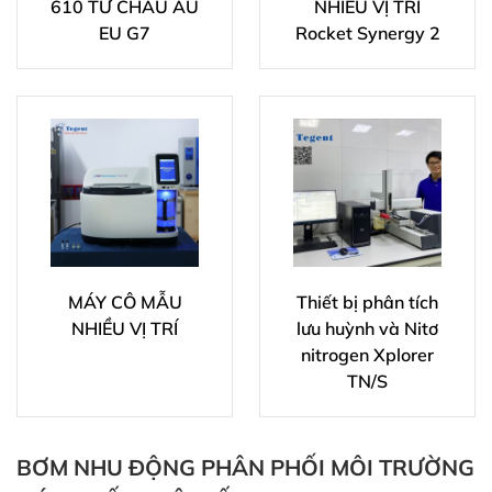
610 TỪ CHÂU ÂU
NHIỀU VỊ TRÍ
EU G7
Rocket Synergy 2
MÁY CÔ MẪU
Thiết bị phân tích
NHIỀU VỊ TRÍ
lưu huỳnh và Nitơ
nitrogen Xplorer
TN/S
BƠM NHU ĐỘNG PHÂN PHỐI MÔI TRƯỜNG