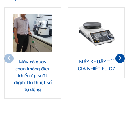
Máy cô quay
MÁY KHUẤY TỪ
chân không điều
GIA NHIỆT EU G7
khiển áp suất
digital kĩ thuật số
tự động