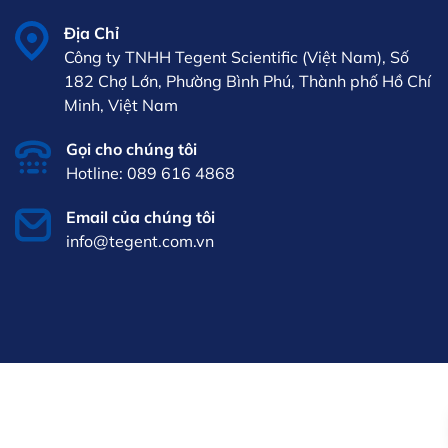
Địa Chỉ
Công ty TNHH Tegent Scientific (Việt Nam), Số
182 Chợ Lớn, Phường Bình Phú, Thành phố Hồ Chí
Minh, Việt Nam
Gọi cho chúng tôi
Hotline: 089 616 4868
Email của chúng tôi
info@tegent.com.vn
VI
iên hệ
089 616
4868
info@tegent.com.vn