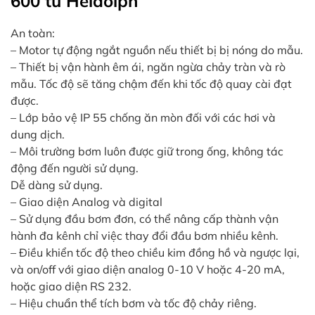
600 từ Heidolph
An toàn:
– Motor tự động ngắt nguồn nếu thiết bị bị nóng do mẫu.
– Thiết bị vận hành êm ái, ngăn ngừa chảy tràn và rò
mẫu. Tốc độ sẽ tăng chậm đến khi tốc độ quay cài đạt
được.
– Lớp bảo vệ IP 55 chống ăn mòn đối với các hơi và
dung dịch.
– Môi trường bơm luôn được giữ trong ống, không tác
động đến người sử dụng.
Dễ dàng sử dụng.
– Giao diện Analog và digital
– Sử dụng đầu bơm đơn, có thể nâng cấp thành vận
hành đa kênh chỉ việc thay đổi đầu bơm nhiều kênh.
– Điều khiển tốc độ theo chiều kim đồng hồ và ngược lại,
và on/off với giao diện analog 0-10 V hoặc 4-20 mA,
hoặc giao diện RS 232.
– Hiệu chuẩn thể tích bơm và tốc độ chảy riêng.