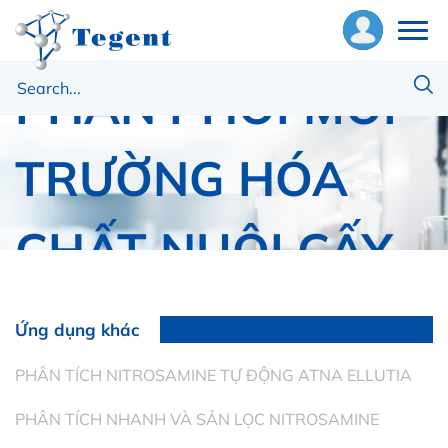
BƠM NHU ĐỘNG
PHÂN PHỐI MÔI
ề
húng
ôi
TRƯỜNG HÓA
hiết
CHẤT NUÔI CẤY
ị
ật
Trang chủ
Chuẩn bị mẫu
ư
Ứng dụng khác
BƠM NHU ĐỘNG PHÂN PHỐI MÔI TRƯỜNG HÓA
CHẤT NUÔI CẤY
ng
PHÂN TÍCH NITROSAMINE TỰ ĐỘNG ATNA ELLUTIA
ụng
PHÂN TÍCH NHANH VÀ SẢN LỌC NITROSAMINE