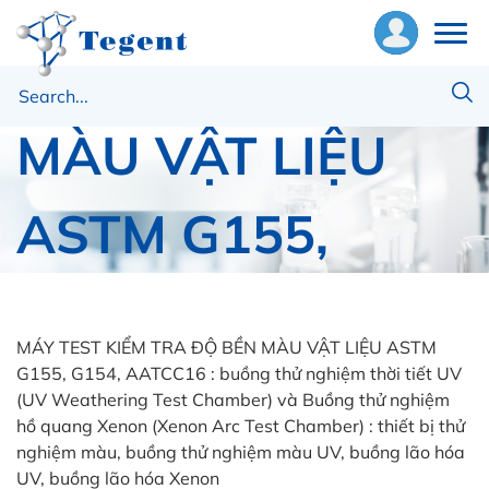
TRA ĐỘ BỀN
ề
MÀU VẬT LIỆU
húng
ôi
ASTM G155,
hiết
ị
G154 AATCC16
ật
ư
MÁY TEST KIỂM TRA ĐỘ BỀN MÀU VẬT LIỆU ASTM
G155, G154, AATCC16 : buồng thử nghiệm thời tiết UV
Trang chủ
Thiết bị khác
(UV Weathering Test Chamber) và Buồng thử nghiệm
ng
MÁY TEST KIỂM TRA ĐỘ BỀN MÀU VẬT LIỆU ASTM
hồ quang Xenon (Xenon Arc Test Chamber) : thiết bị thử
G155, G154 AATCC16
ụng
nghiệm màu, buồng thử nghiệm màu UV, buồng lão hóa
UV, buồng lão hóa Xenon