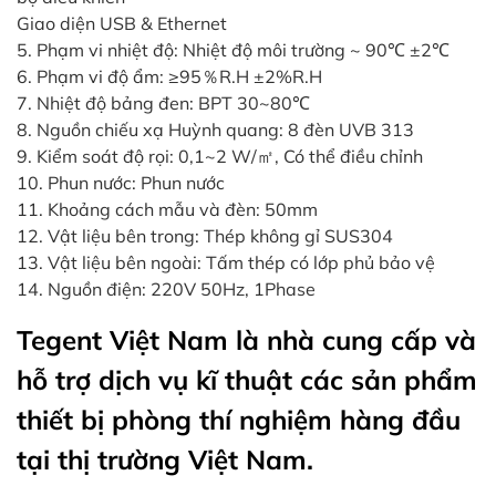
Giao diện USB & Ethernet
5. Phạm vi nhiệt độ: Nhiệt độ môi trường ~ 90℃ ±2℃
6. Phạm vi độ ẩm: ≥95％R.H ±2%R.H
7. Nhiệt độ bảng đen: BPT 30~80℃
8. Nguồn chiếu xạ Huỳnh quang: 8 đèn UVB 313
9. Kiểm soát độ rọi: 0,1~2 W/㎡, Có thể điều chỉnh
10. Phun nước: Phun nước
11. Khoảng cách mẫu và đèn: 50mm
12. Vật liệu bên trong: Thép không gỉ SUS304
13. Vật liệu bên ngoài: Tấm thép có lớp phủ bảo vệ
14. Nguồn điện: 220V 50Hz, 1Phase
Tegent Việt Nam là nhà cung cấp và
hỗ trợ dịch vụ kĩ thuật các sản phẩm
thiết bị phòng thí nghiệm hàng đầu
tại thị trường Việt Nam.