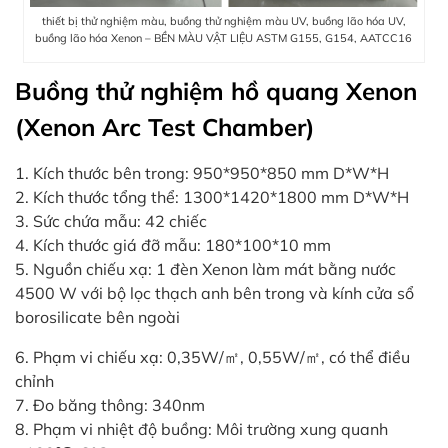
thiết bị thử nghiệm màu, buồng thử nghiệm màu UV, buồng lão hóa UV,
buồng lão hóa Xenon – BỀN MÀU VẬT LIỆU ASTM G155, G154, AATCC16
Buồng thử nghiệm hồ quang Xenon
(Xenon Arc Test Chamber)
1. Kích thước bên trong: 950*950*850 mm D*W*H
2. Kích thước tổng thể: 1300*1420*1800 mm D*W*H
3. Sức chứa mẫu: 42 chiếc
4. Kích thước giá đỡ mẫu: 180*100*10 mm
5. Nguồn chiếu xạ: 1 đèn Xenon làm mát bằng nước
4500 W với bộ lọc thạch anh bên trong và kính cửa sổ
borosilicate bên ngoài
6. Phạm vi chiếu xạ: 0,35W/㎡, 0,55W/㎡, có thể điều
chỉnh
7. Đo băng thông: 340nm
8. Phạm vi nhiệt độ buồng: Môi trường xung quanh