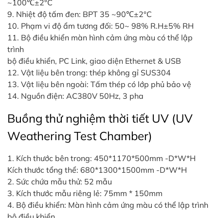
~100℃±2°C
9. Nhiệt độ tấm đen: BPT 35 ~90℃±2°C
10. Phạm vi độ ẩm tương đối: 50~ 98% R.H±5% RH
11. Bộ điều khiển màn hình cảm ứng màu có thể lập
trình
bộ điều khiển, PC Link, giao diện Ethernet & USB
12. Vật liệu bên trong: thép không gỉ SUS304
13. Vật liệu bên ngoài: Tấm thép có lớp phủ bảo vệ
14. Nguồn điện: AC380V 50Hz, 3 pha
Buồng thử nghiệm thời tiết UV (
UV
Weathering Test Chamber)
1. Kích thước bên trong: 450*1170*500mm -D*W*H
Kích thước tổng thể: 680*1300*1500mm -D*W*H
2. Sức chứa mẫu thử: 52 mẫu
3. Kích thước mẫu riêng lẻ: 75mm * 150mm
4. Bộ điều khiển: Màn hình cảm ứng màu có thể lập trình
bộ điều khiển