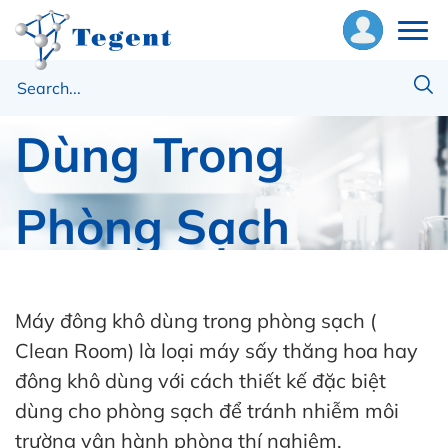
Máy Đông Khô
ề
húng
Dùng Trong
ôi
Phòng Sạch
hiết
ị
Trang chủ
SP Scientific
ật
Máy Đông Khô Dùng Trong Phòng Sạch
ư
Máy đông khô dùng trong phòng sạch (
Clean Room) là loại máy sấy thăng hoa hay
ng
đông khô dùng với cách thiết kế đặc biệt
ụng
dùng cho phòng sạch để tránh nhiễm môi
trường vận hành phòng thí nghiệm.