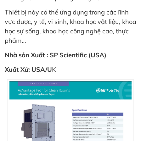
in
ức
Thiết bị này có thể ứng dụng trong các lĩnh
vực dược, y tế, vi sinh, khoa học vật liệu, khoa
iên
học sự sống, khoa học công nghệ cao, thực
ệ
phẩm…
ịch
Nhà sản Xuất : SP Scientific (USA)
ụ
Xuất Xứ: USA/U
K