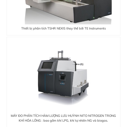
Thiết bị phân tích TSHR NEXIS thay thế bởi TE Instruments
MÁY ĐO PHÂN TÍCH HÀM LƯỢNG LƯU HUỲNH NITO NITROGEN TRONG
KHÍ HÓA LỎNG : bao gồm khí LPG, khí tự nhiên NG và biogas.