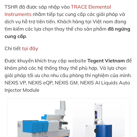
in
TSHR đã được sáp nhập vào
TRACE Elemental
ức
Instruments
nhằm tiếp tục cung cấp các giải pháp và
dịch vụ hỗ trợ tiên tiến. Khách hàng tại Việt nam đang
iên
tìm kiếm các lựa chọn thay thế cho sản phẩm
đã ngừng
ệ
cung cấp
.
Chi tiết
tại đây
ịch
ụ
Được khuyến khích truy cập website
Tegent Vietnam
để
khám phá các hệ thống thay thế phù hợp. Và lựa chọn
giải pháp tối ưu cho nhu cầu phòng thí nghiệm của mình.
NEXIS VP, NEXIS eQP, NEXIS GM, NEXIS AI Liquids Auto
Injector Module