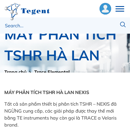
ề
MÁY PHÂN TÍCH
húng
ôi
TSHR HÀ LAN
hiết
ị
Trang chủ
Trace Elemental
MÁY PHÂN TÍCH TSHR HÀ LAN
ật
ư
MÁY PHÂN TÍCH TSHR HÀ LAN NEXIS
Tất cả sản phẩm thiết bị phân tích TSHR – NEXIS đã
ng
NGỪNG cung cấp, các giải pháp được thay thế mới
ụng
bằng TE instruments hay còn gọi là TRACE a Velaris
brand.