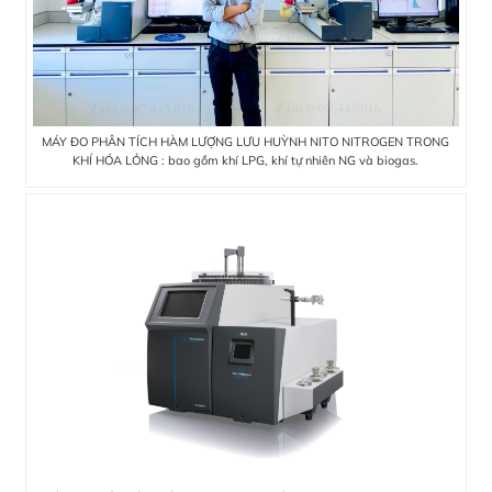
MÁY ĐO PHÂN TÍCH HÀM LƯỢNG LƯU HUỲNH NITO NITROGEN TRONG
KHÍ HÓA LỎNG : bao gồm khí LPG, khí tự nhiên NG và biogas.