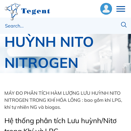
LƯỢNG LƯU
ề
HUỲNH NITO
húng
ôi
NITROGEN
hiết
ị
TRONG KHÍ HÓA
ật
ư
MÁY ĐO PHÂN TÍCH HÀM LƯỢNG LƯU HUỲNH NITO
LỎNG
NITROGEN TRONG KHÍ HÓA LỎNG : bao gồm khí LPG,
khí tự nhiên NG và biogas.
ng
ụng
Hệ thống phân tích Lưu huỳnh/Nitơ
Trang chủ
Trace Elemental
MÁY ĐO PHÂN TÍCH HÀM LƯỢNG LƯU HUỲNH