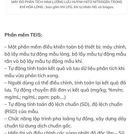
MÁY ĐO PHÂN TÍCH HÀM LƯỢNG LƯU HUỲNH NITO NITROGEN TRONG
KHÍ HÓA LỎNG : bao gồm khí LPG, khí tự nhiên NG và biogas.
Phần mềm TEIS:
– Một phần mềm điều khiển toàn bộ thiết bị: máy chính,
bộ lấy mẫu tự động mẫu lỏng, bộ lấy mẫu tự động mẫu
rắn và bộ lấy mẫu tự động mẫu khí.
– Tự động tính toán kết quả và lưu dữ liệu phân tích khi
mẫu vừa phân tích xong.
– Người dùng có thể điều chỉnh, tính toán lại kết quả đã
lưu. Tự động chuyển đổi đơn vị kết quả (mg/kg; %m/m;
mg/mL; ng/mL; ppm; ppb….)
– Tự động tính toán độ lệch chuẩn (SD), độ lệch chuẩn
(RSD) của mẫu.
– Chức năng lập trình pha loãng tự động, xây dựng dãy
chuẩn từ dung dịch chuẩn gốc.
– Hiển thị và điều chỉnh các vùng nhiệt độ độc lập – Sử