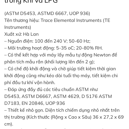
trong Khí và LPG
in
NITO NITROGEN TRONG KHÍ HÓA LỎNG
ức
(ASTM D5453, ASTMD 6667, UOP 936)
Tên thương hiệu: Trace Elemental Instruments (TE
iên
Instruments)
ệ
Xuất xứ: Hà Lan
– Nguồn điện: 100 đến 240 V; 50-60 Hz;
ịch
– Môi trường hoạt động: 5-35 oC; 20-80% RH.
ụ
– Có thể kết hợp với máy lấy mẫu tự động Newton để
phân tích mẫu rắn (khối lượng lên đến 2 g);
– Có chế độ khởi động và chờ giúp tiết kiệm thời gian
khởi động cũng như kéo dài tuổi thọ máy, tiết kiệm chi
phí đầu tư khí vận hành.
– Đáp ứng đầy đủ các tiêu chuẩn ASTM như
D5453, ASTM D6667, ASTM 4629, D 5176 ASTM
D7183, EN 20846, UOP 936
– Thiết kế nhỏ gọn. Diện tích chiếm dụng nhỏ nhất trên
thị trường (Kích thước (Rộng x Cao x Sâu) 36 x 27,2 x 69
cm).