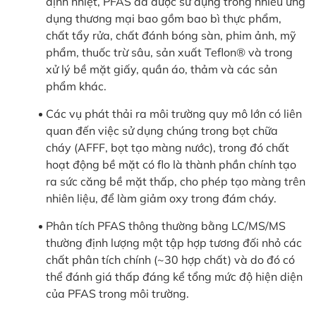
định nhiệt, PFAS đã được sử dụng trong nhiều ứng
dụng thương mại bao gồm bao bì thực phẩm,
chất tẩy rửa, chất đánh bóng sàn, phim ảnh, mỹ
phẩm, thuốc trừ sâu, sản xuất Teflon® và trong
xử lý bề mặt giấy, quần áo, thảm và các sản
phẩm khác.
Các vụ phát thải ra môi trường quy mô lớn có liên
quan đến việc sử dụng chúng trong bọt chữa
cháy (AFFF, bọt tạo màng nước), trong đó chất
hoạt động bề mặt có flo là thành phần chính tạo
ra sức căng bề mặt thấp, cho phép tạo màng trên
nhiên liệu, để làm giảm oxy trong đám cháy.
Phân tích PFAS thông thường bằng LC/MS/MS
thường định lượng một tập hợp tương đối nhỏ các
chất phân tích chính (~30 hợp chất) và do đó có
thể đánh giá thấp đáng kể tổng mức độ hiện diện
của PFAS trong môi trường.