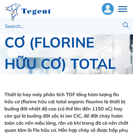
LƯỢNG FLO HỮU
ề
CƠ (FLORINE
húng
ôi
HỮU CƠ) TOTAL
hiết
ị
ORGANIC
ật
ư
Thiết bị hay máy phân tích TOF tổng hàm lượng flo
FLOURINE
hữu cơ (florine hữu cơ) total organic flourine là thiết bị
buồng đốt nhiệt độ cao (có thể lên đến 1150 oC) hay
ng
còn gọi là buồng đốt sắc kí ion CIC, để đốt cháy hoàn
ụng
toàn các nền mẫu lỏng, rắn và khí trong đó có nền chất
Trang chủ
Trace Elemental
quan tâm là Flo hữu cơ. Hỗn hợp cháy sẽ được hấp phụ
MÁY PHÂN TÍCH TOF TỔNG HÀM LƯỢNG FLO HỮU