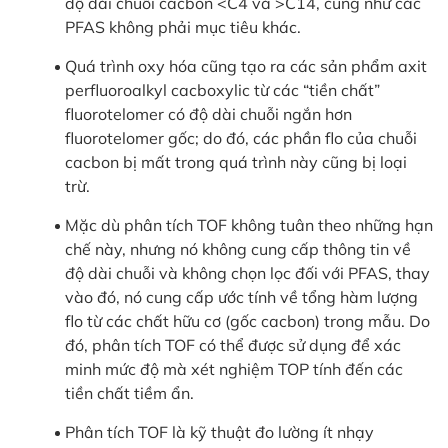
độ dài chuỗi cacbon <C4 và >C14, cũng như các
PFAS không phải mục tiêu khác.
Quá trình oxy hóa cũng tạo ra các sản phẩm axit
perfluoroalkyl cacboxylic từ các “tiền chất”
fluorotelomer có độ dài chuỗi ngắn hơn
fluorotelomer gốc; do đó, các phần flo của chuỗi
cacbon bị mất trong quá trình này cũng bị loại
trừ.
Mặc dù phân tích TOF không tuân theo những hạn
chế này, nhưng nó không cung cấp thông tin về
độ dài chuỗi và không chọn lọc đối với PFAS, thay
vào đó, nó cung cấp ước tính về tổng hàm lượng
flo từ các chất hữu cơ (gốc cacbon) trong mẫu. Do
đó, phân tích TOF có thể được sử dụng để xác
minh mức độ mà xét nghiệm TOP tính đến các
tiền chất tiềm ẩn.
Phân tích TOF là kỹ thuật đo lường ít nhạy