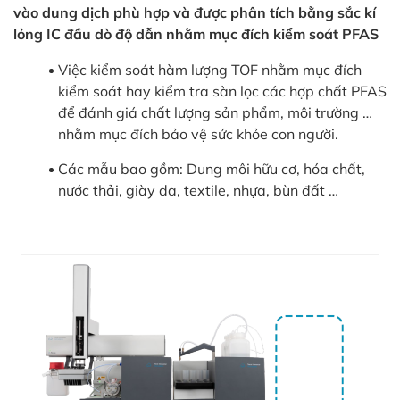
in
vào dung dịch phù hợp và được phân tích bằng sắc kí
CƠ (FLORINE HỮU CƠ) TOTAL ORGANIC FLOURINE
ức
lỏng IC đầu dò độ dẫn nhằm mục đích kiểm soát PFAS
Việc kiểm soát hàm lượng TOF nhằm mục đích
iên
kiểm soát hay kiểm tra sàn lọc các hợp chất PFAS
ệ
để đánh giá chất lượng sản phẩm, môi trường …
nhằm mục đích bảo vệ sức khỏe con người.
ịch
ụ
Các mẫu bao gồm: Dung môi hữu cơ, hóa chất,
nước thải, giày da, textile, nhựa, bùn đất …