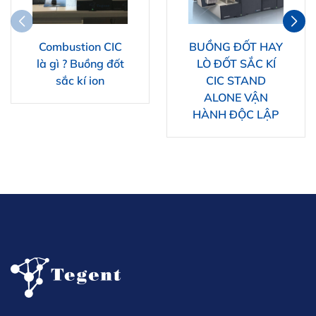
Combustion CIC
BUỒNG ĐỐT HAY
là gì ? Buồng đốt
LÒ ĐỐT SẮC KÍ
sắc kí ion
CIC STAND
ALONE VẬN
HÀNH ĐỘC LẬP