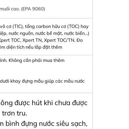
muối cao. (EPA 9060)
 vô cơ (TIC), tổng carbon hữu cơ (TOC) hay
iệp, nước nguồn, nước bề mặt, nước biển…)
: Xpert TOC, Xpert TN, Xpert TOC/TN. Đo
êm diện tích nếu lắp đặt thêm
 chính. Không cần phải mua thêm
ên dưới khay đựng mẫu giúp các mẫu nước
hông được hút khi chưa được
trơn tru.
ồm bình đựng nước siêu sạch,