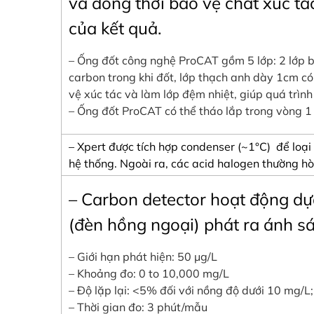
và đồng thời bảo vệ chất xúc tác
của kết quả.
– Ống đốt công nghệ ProCAT gồm 5 lớp: 2 lớp bô
carbon trong khi đốt, lớp thạch anh dày 1cm có
vệ xúc tác và làm lớp đệm nhiệt, giúp quá trìn
– Ống đốt ProCAT có thể tháo lắp trong vòng 1 
– Xpert được tích hợp condenser (~1°C) để loại
hệ thống. Ngoài ra, các acid halogen thường hòa
– Carbon detector hoạt động dự
(đèn hồng ngoại) phát ra ánh 
– Giới hạn phát hiện: 50 μg/L
– Khoảng đo: 0 to 10,000 mg/L
– Độ lặp lại: <5% đối với nồng độ dưới 10 mg/
– Thời gian đo: 3 phút/mẫu