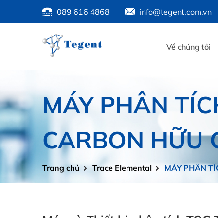
089 616 4868
info@tegent.com.vn
Về chúng tôi
MÁY PHÂN TÍC
CARBON HỮU 
Trang chủ
Trace Elemental
MÁY PHÂN T