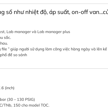
ng số như nhiệt độ, áp suất, on-off van…c
lyst, Lab manager và Lab manager plus
àu sắc.
nhau.
 file ” giúp người sử dụng làm công việc hàng ngày và lên kế h
 phổ để so sánh
.6 (inch)
 bar (30 – 130 PSIG)
TOC/TNb, 150 cho model TOC.