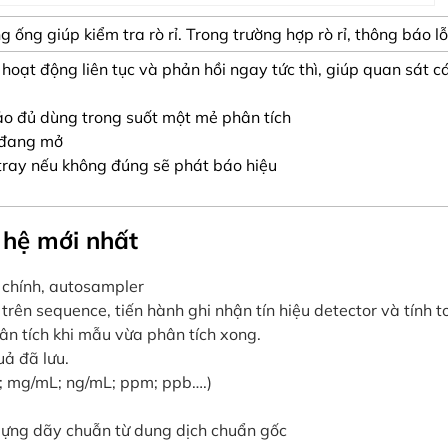
 ống giúp kiểm tra rò rỉ. Trong trường hợp rò rỉ, thông báo l
hoạt động liên tục và phản hồi ngay tức thì, giúp quan sát c
ảo đủ dùng trong suốt một mẻ phân tích
g đang mở
 tray nếu không đúng sẽ phát báo hiệu
 hệ mới nhất
 chính, autosampler
trên sequence, tiến hành ghi nhận tín hiệu detector và tính
hân tích khi mẫu vừa phân tích xong.
uả đã lưu.
; mg/mL; ng/mL; ppm; ppb….)
dựng dãy chuẫn từ dung dịch chuẩn gốc