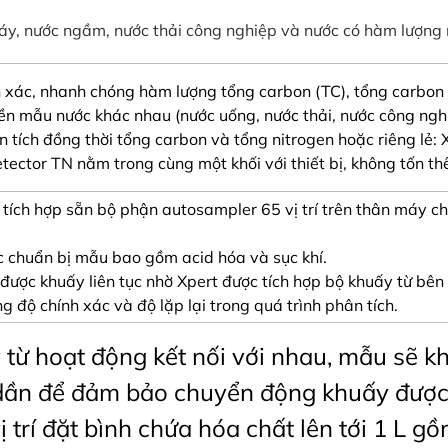
y, nước ngầm, nước thải công nghiệp và nước có hàm lượng 
ính xác, nhanh chóng hàm lượng tổng carbon (TC), tổng carbon
n mẫu nước khác nhau (nước uống, nước thải, nước công ngh
n tích đồng thời tổng carbon và tổng nitrogen hoặc riêng lẻ
tector TN nằm trong cùng một khối với thiết bị, không tốn th
ng, tích hợp sẵn bộ phận autosampler 65 vị trí trên thân máy
c chuẩn bị mẫu bao gồm acid hóa và sục khí.
l được khuấy liên tục nhờ Xpert được tích hợp bộ khuấy từ b
g độ chính xác và độ lặp lại trong quá trình phân tích.
 từ hoạt động kết nối với nhau, mẫu sẽ k
dần để đảm bảo chuyển động khuấy được 
 trí đặt bình chứa hóa chất lên tới 1 L g