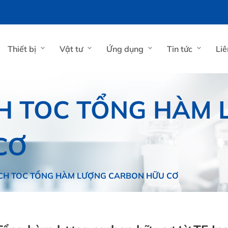
Thiết bị
Vật tư
Ứng dụng
Tin tức
Liê
H TOC TỔNG HÀM
CƠ
ÍCH TOC TỔNG HÀM LƯỢNG CARBON HỮU CƠ