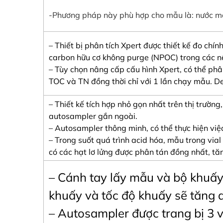
-Phương pháp này phù hợp cho mẫu là: nước má
– Thiết bị phân tích Xpert được thiết kế đo ch
carbon hữu cơ không purge (NPOC) trong các nề
– Tùy chọn nâng cấp cấu hình Xpert, có thể phâ
TOC và TN đồng thời chỉ với 1 lần chạy mẫu. De
– Thiết kế tích hợp nhỏ gọn nhất trên thị trườ
autosampler gắn ngoài.
– Autosampler thông minh, có thể thực hiện việ
– Trong suốt quá trình acid hóa, mẫu trong via
có các hạt lơ lửng được phân tán đồng nhất, tăn
– Cánh tay lấy mẫu và bộ khuấy
khuấy và tốc độ khuấy sẽ tăng 
– Autosampler được trang bị 3 vị