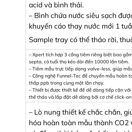
acid và bình thải.
– Bình chứa nước siêu sạch đượ
khuyến cáo thay nước mới 1 tuầ
Sample tray có thể tháo rời, thu
– Xpert tích hợp 3 cổng tiêm riêng biệt bao gồ
septa, có tuổi thọ kéo dài đến 10000 lần tiêm.
– Tiêm mẫu trực tiếp dạng valve-less, giúp mẫ
– Công nghệ Funnel-Tec để chuyển mẫu hoàn to
thấp ppb trong cùng một lần chạy.
– Thiết bị được thiết kế để dễ dàng tiếp cận vớ
thể tháo và lắp đặt dễ dàng bởi cơ chế click-on 
– Lò nung thiết kế chắc chắn, g
hóa hoàn toàn mẫu thành CO2 v