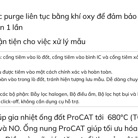
c purge liên tục bằng khí oxy để đảm bảo
n 1 lần
ận tiện cho việc xử lý mẫu
m: cổng tiêm vào lò đốt, cổng tiêm vào bình IC và cổng tiêm
u được tiêm vào một cách chính xác và hoàn toàn.
àn vào trong lò đốt, tránh hiện tượng lưu mẫu. Dễ dàng chu
i các bộ phận: Bẫy lọc halogen, Bộ điều ẩm, Bộ lọc hạt bụi và
click-off, không cần dụng cụ hỗ trợ.
iúp gia nhiệt ống đốt ProCAT tới 680°C (
à NO. Ống nung ProCAT giúp tối ưu hóa 