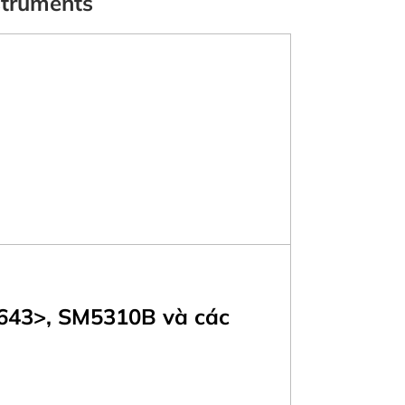
struments
<643>, SM5310B và các