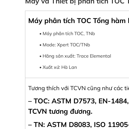
Máy và Thiết bị phân tích TOC 
Máy phân tích TOC Tổng hàm l
Máy phân tích TOC, TNb
Mode: Xpert TOC/TNb
Hãng sản xuất: Trace Elemental
Xuất xứ: Hà Lan
Tương thích với TCVN cũng như các ti
– TOC: ASTM D7573, EN-1484,
TCVN tương đương.
– TN: ASTM D8083, ISO 11905