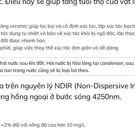
. Điều này sẽ giúp tăng tuổi thọ của vật 
ng ceramic giúp lọc bụi và cố định xúc túc, lớp xúc tác bạch
 tác dụng tụ nhiệt và bảo vệ xúc tác khỏi bị ngộ độc, lớp thạ
h đốt đưọc nhanh hơn.
phút, giúp việc thay thế xúc tác đơn giản và dễ dàng.
 hơi nước sau khi đốt. Hơi nước bị hóa lỏng tại condenser, s
 tan trong nước cũng sẽ bị loại bỏ theo.
a trên nguyên lý NDIR (Non-Dispersive I
sáng hồng ngoại ở bước sóng 4250nm.
L; <2% đối với nồng độ cao hơn 10 mg/L