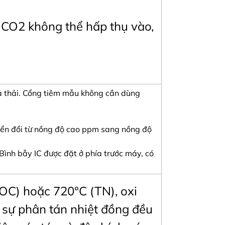
 CO2 không thể hấp thụ vào,
 xả thải. Cổng tiêm mẫu không cần dùng
yển đổi từ nồng độ cao ppm sang nồng độ
 Bình bẫy IC được đặt ở phía trước máy, có
TOC) hoặc 720°C (TN), oxi
sự phân tán nhiệt đồng đều