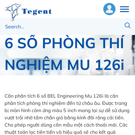
CÂN PHÂN TÍCH
ề
6 SỐ PHÒNG THÍ
húng
ôi
NGHIỆM MU 126i
hiết
ị
Trang chủ
Thiết bị khác
ật
CÂN PHÂN TÍCH 6 SỐ PHÒNG THÍ NGHIỆM MU
ư
Cân phân tích 6 số BEL Engineering Mu 126i là cân
126i
phân tích phòng thí nghiệm đến từ châu âu. Được trang
bị màn hình cảm ứng màu 5 inch mang lại sự dễ sử dụng
ng
vượt trội nhờ tấm chắn gió bằng kính đôi rộng cải tiến.
ụng
Cho phép người dùng cân mẫu một cách thoải mái. Các
thuật toán lọc tiên tiến và hiệu quả sẽ cho kết quả