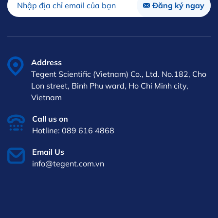
Address
Tegent Scientific (Vietnam) Co., Ltd. No.182, Cho
Lon street, Binh Phu ward, Ho Chi Minh city,
Vietnam
Call us on
Hotline: 089 616 4868
Email Us
info@tegent.com.vn
EN
iên hệ