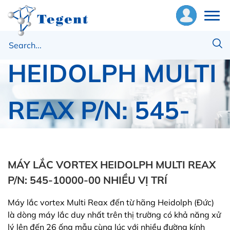
VORTEX
bout
HEIDOLPH MULTI
s
nalytical
REAX P/N: 545-
nstruments
onsumables
10000-00
pplication
MÁY LẮC VORTEX HEIDOLPH MULTI REAX
Home
Heidolph
P/N: 545-10000-00 NHIỀU VỊ TRÍ
ews
MÁY LẮC VORTEX HEIDOLPH MULTI REAX P/N:
545-10000-00
Máy lắc vortex Multi Reax đến từ hãng Heidolph (Đức)
ontact
là dòng máy lắc duy nhất trên thị trường có khả năng xử
s
lý lên đến 26 ống mẫu cùng lúc với nhiều đường kính