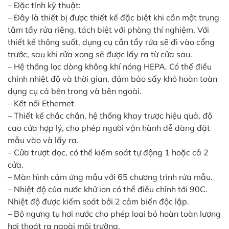
– Đặc tính kỹ thuật:
– Đây là thiết bị được thiết kế đặc biệt khi cần một trung
tâm tẩy rửa riêng, tách biệt với phòng thí nghiệm. Với
thiết kế thông suốt, dụng cụ cần tẩy rửa sẽ đi vào cổng
trước, sau khi rửa xong sẽ được lấy ra từ cửa sau.
– Hệ thống lọc dòng không khí nóng HEPA. Có thể điều
chỉnh nhiệt độ và thời gian, đảm bảo sấy khô hoàn toàn
dụng cụ cả bên trong và bên ngoài.
– Kết nối Ethernet
– Thiết kế chắc chắn, hệ thống khay trược hiệu quả, độ
cao cửa hợp lý, cho phép người vận hành dễ dàng đặt
mẫu vào và lấy ra.
– Cửa trượt dọc, có thể kiểm soát tự động 1 hoặc cả 2
cửa.
– Màn hình cảm ứng mầu với 65 chương trình rửa mẫu.
– Nhiệt độ của nước khử ion có thể điều chỉnh tới 90C.
Nhiệt độ được kiểm soát bởi 2 cảm biến độc lập.
– Bộ ngưng tụ hơi nước cho phép loại bỏ hoàn toàn lượng
hơi thoát ra ngoài môi trường.