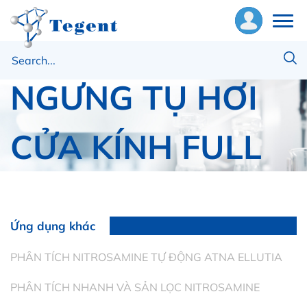
CỤ CÓ SẤY KHÔ
ề
NGƯNG TỤ HƠI
húng
ôi
CỬA KÍNH FULL
hiết
ị
GLASS
ật
ư
Ứng dụng khác
Trang chủ
Máy rửa dụng cụ
ng
MÁY RỬA DỤNG CỤ CÓ SẤY KHÔ NGƯNG TỤ HƠI
PHÂN TÍCH NITROSAMINE TỰ ĐỘNG ATNA ELLUTIA
CỬA KÍNH FULL GLASS
ụng
PHÂN TÍCH NHANH VÀ SẢN LỌC NITROSAMINE