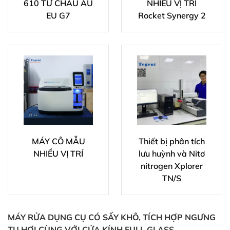
610 TỪ CHÂU ÂU
NHIỀU VỊ TRÍ
EU G7
Rocket Synergy 2
MÁY CÔ MẪU
Thiết bị phân tích
NHIỀU VỊ TRÍ
lưu huỳnh và Nitơ
nitrogen Xplorer
TN/S
MÁY RỬA DỤNG CỤ CÓ SẤY KHÔ, TÍCH HỢP NGƯNG
TỤ HƠI CÙNG VỚI CỬA KÍNH FULL GLASS