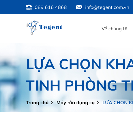
089 616 4868
info@tegent.com.vn
Về chúng tôi
LỰA CHỌN KH
TINH PHÒNG T
Trang chủ
Máy rửa dụng cụ
LỰA CHỌN K