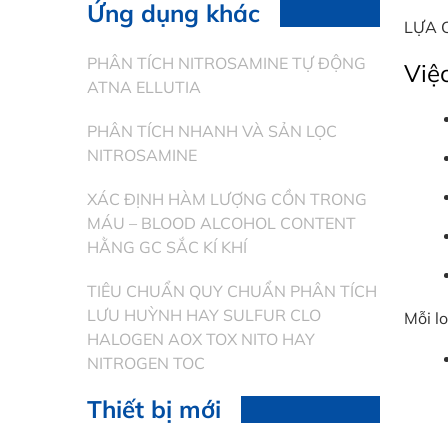
Ứng dụng khác
LỰA 
PHÂN TÍCH NITROSAMINE TỰ ĐỘNG
Việc
ATNA ELLUTIA
PHÂN TÍCH NHANH VÀ SẢN LỌC
NITROSAMINE
XÁC ĐỊNH HÀM LƯỢNG CỒN TRONG
MÁU – BLOOD ALCOHOL CONTENT
HẰNG GC SẮC KÍ KHÍ
TIÊU CHUẨN QUY CHUẨN PHÂN TÍCH
LƯU HUỲNH HAY SULFUR CLO
Mỗi l
HALOGEN AOX TOX NITO HAY
NITROGEN TOC
Thiết bị mới