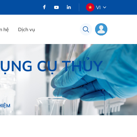
VI
n hệ
Dịch vụ
DỤNG CỤ THỦY
HIỆM