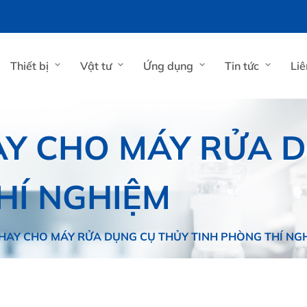
Thiết bị
Vật tư
Ứng dụng
Tin tức
Liê
AY CHO MÁY RỬA 
HÍ NGHIỆM
HAY CHO MÁY RỬA DỤNG CỤ THỦY TINH PHÒNG THÍ NG