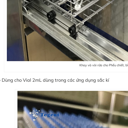
Khay và vòi rửa cho Phểu chiết, b
Dùng cho Vial 2mL dùng trong các ứng dụng sắc kí