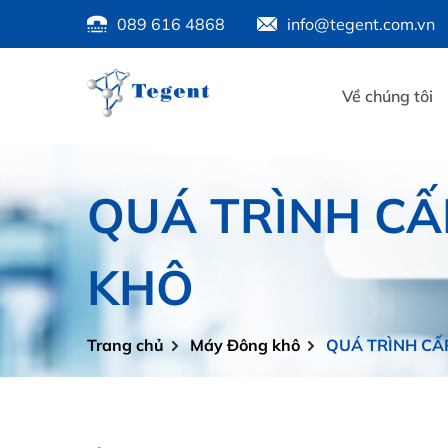
089 616 4868
info@tegent.com.vn
Về chúng tôi
QUÁ TRÌNH C
KHÔ
Trang chủ
Máy Đông khô
QUÁ TRÌNH CẤ