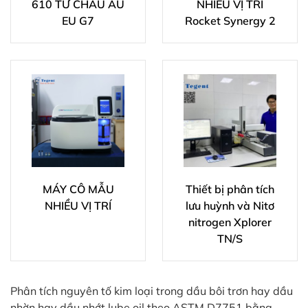
610 TỪ CHÂU ÂU
NHIỀU VỊ TRÍ
EU G7
Rocket Synergy 2
MÁY CÔ MẪU
Thiết bị phân tích
NHIỀU VỊ TRÍ
lưu huỳnh và Nitơ
nitrogen Xplorer
TN/S
Phân tích nguyên tố kim loại trong dầu bôi trơn hay dầu
nhờn hay dầu nhớt lube oil theo ASTM D7751 bằng