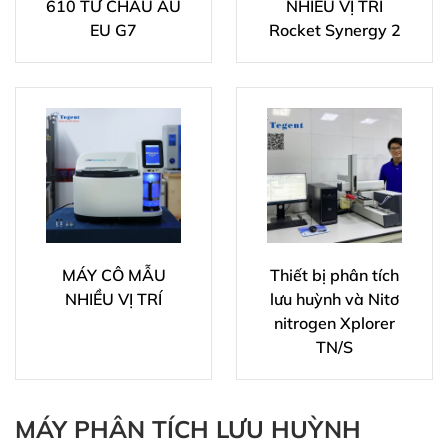
610 TỪ CHÂU ÂU
NHIỀU VỊ TRÍ
EU G7
Rocket Synergy 2
MÁY CÔ MẪU
Thiết bị phân tích
NHIỀU VỊ TRÍ
lưu huỳnh và Nitơ
nitrogen Xplorer
TN/S
MÁY PHÂN TÍCH LƯU HUỲNH