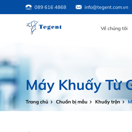
089 616 4868
info@tegent.com.vn
Về chúng tôi
Máy Khuấy Từ Gi
Trang chủ
Chuẩn bị mẫu
Khuấy trộn
M