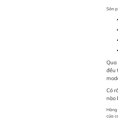
Sản p
Qua 
đều 
mode
Có r
nào 
Hàng 
của c