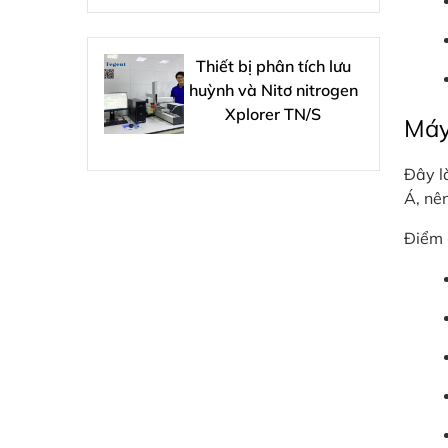
Thiết bị phân tích lưu
huỳnh và Nitơ nitrogen
Xplorer TN/S
Máy 
Đây là
Á, nê
Điểm 