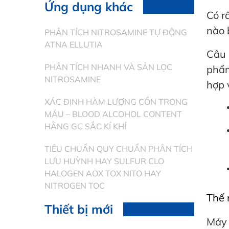
Ứng dụng khác
Có r
nào 
PHÂN TÍCH NITROSAMINE TỰ ĐỘNG
ATNA ELLUTIA
Câu 
PHÂN TÍCH NHANH VÀ SẢN LỌC
phẩm
NITROSAMINE
hợp 
XÁC ĐỊNH HÀM LƯỢNG CỒN TRONG
MÁU – BLOOD ALCOHOL CONTENT
HẰNG GC SẮC KÍ KHÍ
TIÊU CHUẨN QUY CHUẨN PHÂN TÍCH
LƯU HUỲNH HAY SULFUR CLO
HALOGEN AOX TOX NITO HAY
NITROGEN TOC
Thế 
Thiết bị mới
Máy 