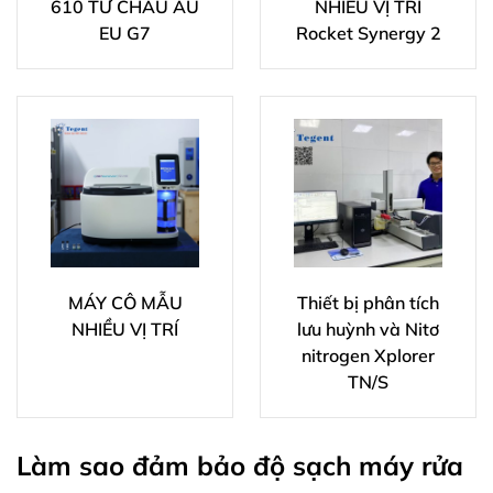
610 TỪ CHÂU ÂU
NHIỀU VỊ TRÍ
EU G7
Rocket Synergy 2
MÁY CÔ MẪU
Thiết bị phân tích
NHIỀU VỊ TRÍ
lưu huỳnh và Nitơ
nitrogen Xplorer
TN/S
Làm sao đảm bảo độ sạch máy rửa