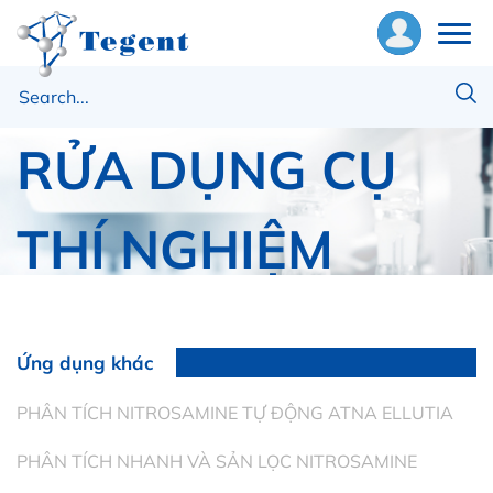
ĐỘ SẠCH MÁY
ề
húng
RỬA DỤNG CỤ
ôi
THÍ NGHIỆM
hiết
ị
Trang chủ
Máy rửa dụng cụ
ật
ĐỘ SẠCH MÁY RỬA DỤNG CỤ THÍ NGHIỆM
ư
Ứng dụng khác
ng
PHÂN TÍCH NITROSAMINE TỰ ĐỘNG ATNA ELLUTIA
ụng
PHÂN TÍCH NHANH VÀ SẢN LỌC NITROSAMINE