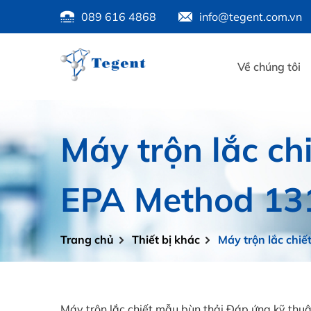
089 616 4868
info@tegent.com.vn
Về chúng tôi
Máy trộn lắc c
EPA Method 13
Trang chủ
Thiết bị khác
Máy trộn lắc chi
Máy trộn lắc chiết mẫu bùn thải Đáp ứng kỹ t