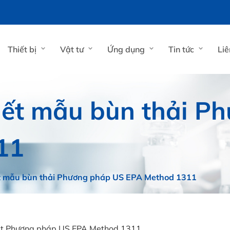
Thiết bị
Vật tư
Ứng dụng
Tin tức
Liê
hiết mẫu bùn thải 
11
ết mẫu bùn thải Phương pháp US EPA Method 1311
huật Phương pháp US EPA Method 1311