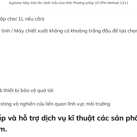
Agitator Máy trộn lắc chiết mẫu bùn thải Phương pháp US EPA Method 1311
 cấp chai 1L nếu cần)
ủy tinh / Máy chiết xuất không có khoảng trống đầu để lựa chọ
& thiết bị bảo vệ quá tải
ting và nghiên cứu liên quan lĩnh vực môi trường
p và hỗ trợ dịch vụ kĩ thuật các sản ph
m.