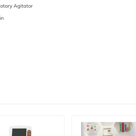
otary Agitator
ấn