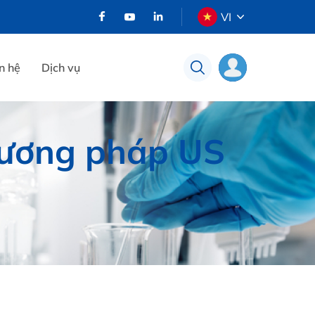
VI
n hệ
Dịch vụ
Phương pháp US