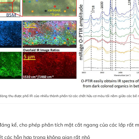
àng thu được phổ IR của nhiều thành phần từ các chất hữu cơ màu tối nằm giữa các bề 
ng kể, cho phép phân tích mặt cắt ngang của các lớp rất m
ết các hỗn hợp trong không gian rất nhỏ