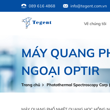
089 616 4868
info@tegent.com.vn
Về chúng tôi
MÁY QUANG P
NGOẠI OPTIR
Trang chủ
Photothermal Spectroscopy Corp 
MÁY QUANG PHỔ NHIỆT QUANG HỌC HỒNG NGOẠI O