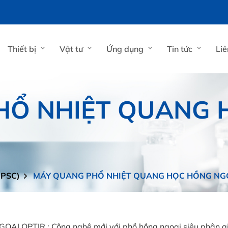
Thiết bị
Vật tư
Ứng dụng
Tin tức
Liê
HỔ NHIỆT QUANG 
(PSC)
MÁY QUANG PHỔ NHIỆT QUANG HỌC HỒNG NGO
PTIR : Công nghệ mới với phồ hồng ngoại siêu phân gi