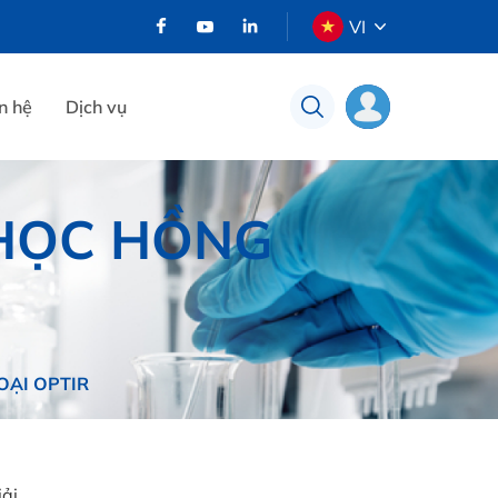
VI
n hệ
Dịch vụ
HỌC HỒNG
ẠI OPTIR
ải