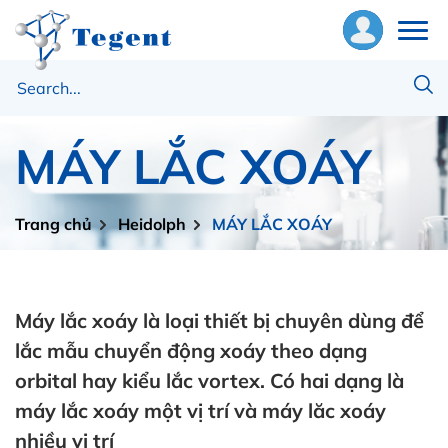
ề
húng
MÁY LẮC XOÁY
ôi
hiết
Trang chủ
Heidolph
MÁY LẮC XOÁY
ị
ật
ư
Máy lắc xoáy là loại thiết bị chuyên dùng để
lắc mẫu chuyển động xoáy theo dạng
ng
orbital hay kiểu lắc vortex. Có hai dạng là
ụng
máy lắc xoáy một vị trí và máy lăc xoáy
nhiều vị trí