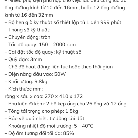
– Nhiều phụ kiện phù hợp cho việc lắc đều cùng lúc 26
ống đường kính từ 10 đến 16mm, hoặc 12 ống đường
kính từ 16 đến 32mm
– Bộ hẹn giờ kỹ thuật số thiết lập từ 1 đến 999 phút.
– Thông số kỹ thuật:
– Chuyển động: tròn
– Tốc độ quay: 150 – 2000 rpm
– Cài đặt tốc độ quay: kỹ thuật số
– Quỹ đạo: 3mm
– Chế độ hoạt động: liên tục hoặc theo thời gian
– Điện năng đầu vào: 50W
– Khối lượng: 9.8kg
– Kích thước mm:
rộng x sâu x cao: 270 x 410 x 172
– Phụ kiện đi kèm: 2 bộ kẹp ống cho 26 ống và 12 ống
– Tổng tải trọng cho phép: 1.5kg
– Bảo vệ quá nhiệt: tự động cài đặt
– Khoảng nhiệt độ môi trường: 5 – 40°C
– Độ ẩm tương đối tối đa: 85%