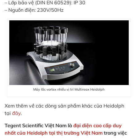
– Lớp bảo vệ (DIN EN 60529): IP 30
– Nguồn điện: 230V/50Hz
Máy lắc vortex nhiều vị trí Multireax Heidolph
Xem thêm về các dòng sản phẩm khác của Heidolph
tại
đây
.
Tegent Scientific Việt Nam là
đại diện cao cấp duy
nhất của Heidolph tại thị trường Việt Nam
trong việc