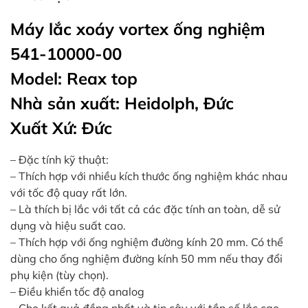
in
ức
Máy lắc xoáy vortex ống nghiệm
541-10000-00
iên
ệ
Model: Reax top
Nhà sản xuất: Heidolph, Đức
ịch
Xuất Xứ: Đức
ụ
– Đặc tính kỹ thuật:
– Thích hợp với nhiều kích thước ống nghiệm khác nhau
với tốc độ quay rất lớn.
– Là thích bị lắc với tất cả các đặc tính an toàn, dễ sử
dụng và hiệu suất cao.
– Thích hợp với ống nghiệm đường kính 20 mm. Có thể
dùng cho ống nghiệm đường kính 50 mm nếu thay đổi
phụ kiện (tùy chọn).
– Điều khiển tốc độ analog