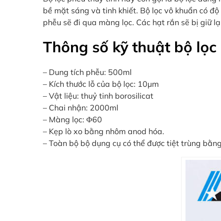
bề mặt sáng và tinh khiết. Bộ lọc vô khuẩn có độ
phễu sẽ đi qua màng lọc. Các hạt rắn sẽ bị giữ lạ
Thông số kỹ thuật bộ lọc
– Dung tích phễu: 500ml
– Kích thước lỗ của bộ lọc: 10μm
– Vật liệu: thuỷ tinh borosilicat
– Chai nhận: 2000ml
– Màng lọc: Φ60
– Kẹp lò xo bằng nhôm anod hóa.
– Toàn bộ bộ dụng cụ có thể được tiệt trùng bằn