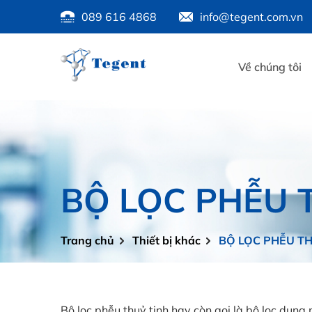
089 616 4868
info@tegent.com.vn
Về chúng tôi
BỘ LỌC PHỄU 
Trang chủ
Thiết bị khác
BỘ LỌC PHỄU TH
Bộ lọc phễu thuỷ tinh hay còn gọi là bộ lọc dung 