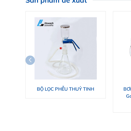
Sản phẩm đề xuất
BỘ LỌC PHỄU THUỶ TINH
BƠ
G