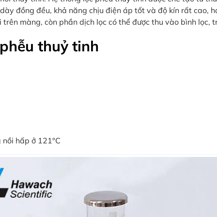
 dày đồng đều, khả năng chịu điện áp tốt và độ kín rất cao, h
i trên màng, còn phần dịch lọc có thể được thu vào bình lọc, 
 phễu thuỷ tinh
g nồi hấp ở 121°C