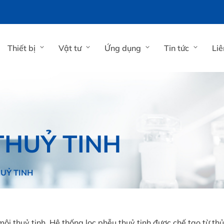
Thiết bị
Vật tư
Ứng dụng
Tin tức
Liê
THUỶ TINH
UỶ TINH
môi thuỷ tinh. Hệ thống lọc phễu thuỷ tinh được chế tạo từ th