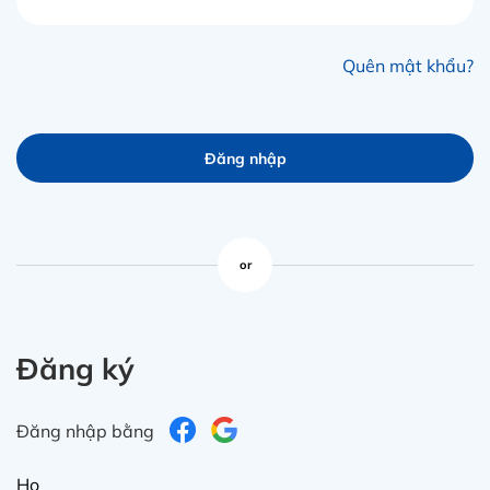
in
ức
Quên mật khẩu?
iên
ệ
Đăng nhập
ịch
ụ
or
Đăng ký
Đăng nhập bằng
Họ