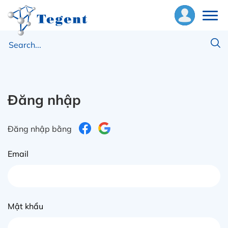
ề
húng
ôi
Đăng nhập
hiết
ị
Đăng nhập bằng
ật
Email
ư
ng
ụng
Mật khẩu