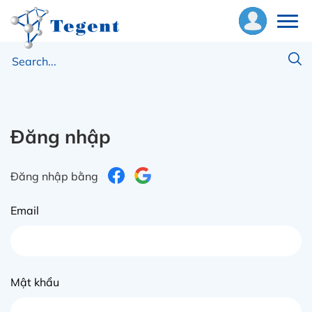
ề
húng
ôi
Đăng nhập
hiết
ị
Đăng nhập bằng
ật
Email
ư
ng
ụng
Mật khẩu