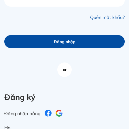
in
ức
Quên mật khẩu?
iên
ệ
Đăng nhập
ịch
ụ
or
Đăng ký
Đăng nhập bằng
Họ