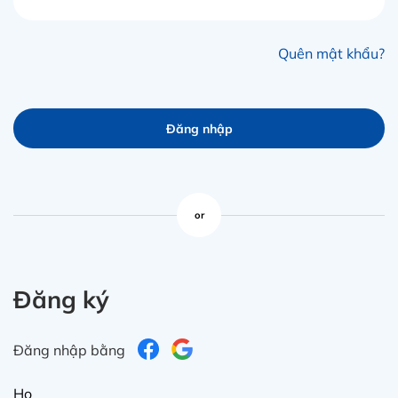
in
ức
Quên mật khẩu?
iên
ệ
Đăng nhập
ịch
ụ
or
Đăng ký
Đăng nhập bằng
Họ