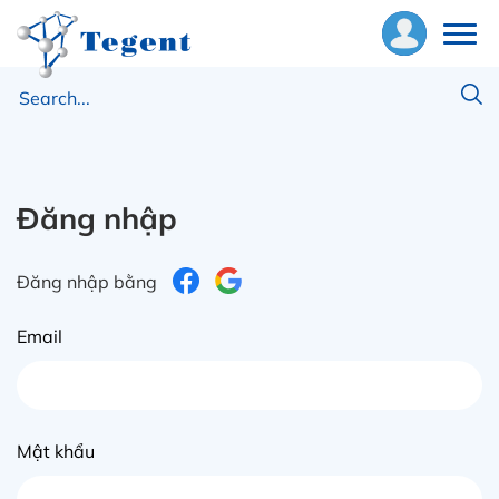
ề
húng
ôi
Đăng nhập
hiết
ị
Đăng nhập bằng
ật
Email
ư
ng
ụng
Mật khẩu