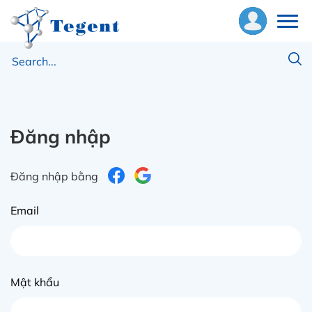
bout
s
nalytical
Đăng nhập
nstruments
Đăng nhập bằng
onsumables
Email
pplication
ews
Mật khẩu
ontact
s